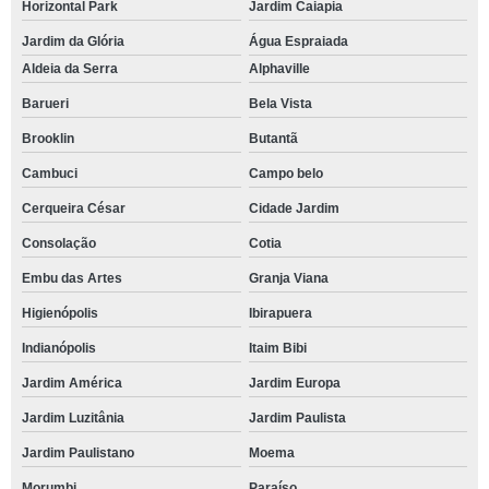
Horizontal Park
Jardim Caiapia
Jardim da Glória
Água Espraiada
Aldeia da Serra
Alphaville
Barueri
Bela Vista
Brooklin
Butantã
Cambuci
Campo belo
Cerqueira César
Cidade Jardim
Consolação
Cotia
Embu das Artes
Granja Viana
Higienópolis
Ibirapuera
Indianópolis
Itaim Bibi
Jardim América
Jardim Europa
Jardim Luzitânia
Jardim Paulista
Jardim Paulistano
Moema
Morumbi
Paraíso