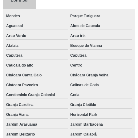
Zona Sul
Mendes
Parque Turiguara
Aguassai
Altos de Caucaia
Arco-Verde
Arco-íris
Atalaia
Bosque do Vianna
Caputera
Caputera
Caucaia do alto
Centro
Chácara Canta Galo
Chácara Granja Velha
Chácara Pavoeiro
Colinas de Cotia
Condominio Granja Colonial
Cotia
Granja Carolina
Granja Clotilde
Granja Viana
Horizontal Park
Jardim Araruama
Jardim Barbacena
Jardim Belizario
Jardim Caiapiá