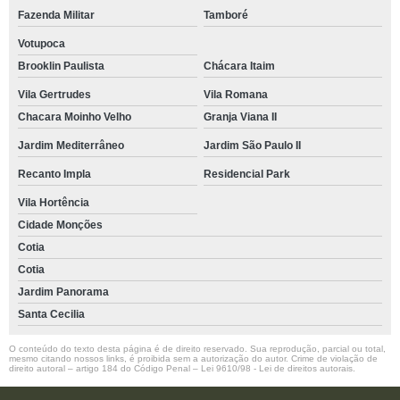
Fazenda Militar
Tamboré
Votupoca
Brooklin Paulista
Chácara Itaim
Vila Gertrudes
Vila Romana
Chacara Moinho Velho
Granja Viana II
Jardim Mediterrâneo
Jardim São Paulo II
Recanto Impla
Residencial Park
Vila Hortência
Cidade Monções
Cotia
Cotia
Jardim Panorama
Santa Cecilia
O conteúdo do texto desta página é de direito reservado. Sua reprodução, parcial ou total,
mesmo citando nossos links, é proibida sem a autorização do autor. Crime de violação de
direito autoral – artigo 184 do Código Penal –
Lei 9610/98 - Lei de direitos autorais
.