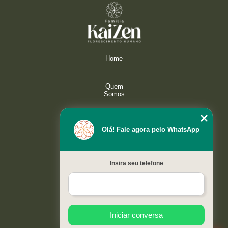
Home
Quem
Somos
Serviços
Olá! Fale agora pelo WhatsApp
Galeria
Insira seu telefone
Contato
Mapa do
site
Iniciar conversa