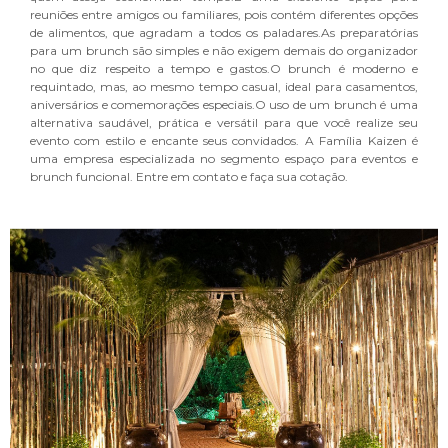
reuniões entre amigos ou familiares, pois contém diferentes opções
de alimentos, que agradam a todos os paladares.As preparatórias
para um brunch são simples e não exigem demais do organizador
no que diz respeito a tempo e gastos.O brunch é moderno e
requintado, mas, ao mesmo tempo casual, ideal para casamentos,
aniversários e comemorações especiais.O uso de um brunch é uma
alternativa saudável, prática e versátil para que você realize seu
evento com estilo e encante seus convidados. A Família Kaizen é
uma empresa especializada no segmento espaço para eventos e
brunch funcional. Entre em contato e faça sua cotação.