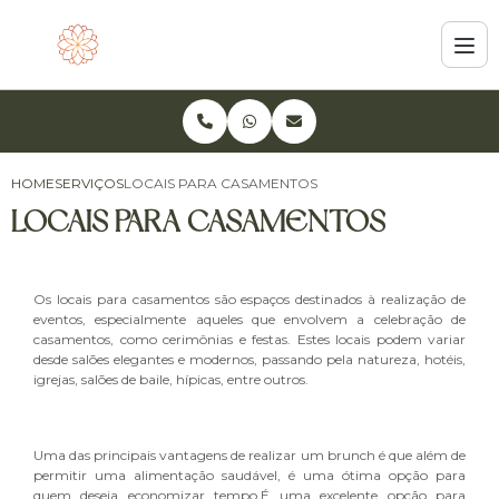
HOME
SERVIÇOS
LOCAIS PARA CASAMENTOS
LOCAIS PARA CASAMENTOS
Os locais para casamentos são espaços destinados à realização de
eventos, especialmente aqueles que envolvem a celebração de
casamentos, como cerimônias e festas. Estes locais podem variar
desde salões elegantes e modernos, passando pela natureza, hotéis,
igrejas, salões de baile, hípicas, entre outros.
Uma das principais vantagens de realizar um brunch é que além de
permitir uma alimentação saudável, é uma ótima opção para
quem deseja economizar tempo.É uma excelente opção para