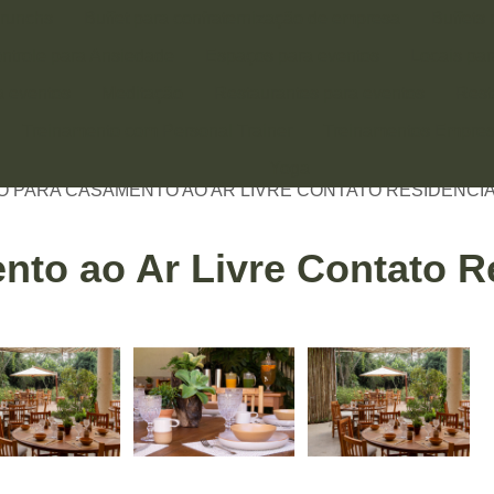
runchs
Buffet para confraternização de empresa
Buffets
ntrole para Ansiedade
Espaços para eventos
Locais pa
a eventos
Meditação
Restaurantes para eventos
Rest
Treinamento com Personal Trainer
Treinamentos Empres
Yoga
OS
LOCAIS PARA CASAMENTOS
LOCAL PARA CASAMENT
 PARA CASAMENTO AO AR LIVRE CONTATO RESIDENCI
to ao Ar Livre Contato R