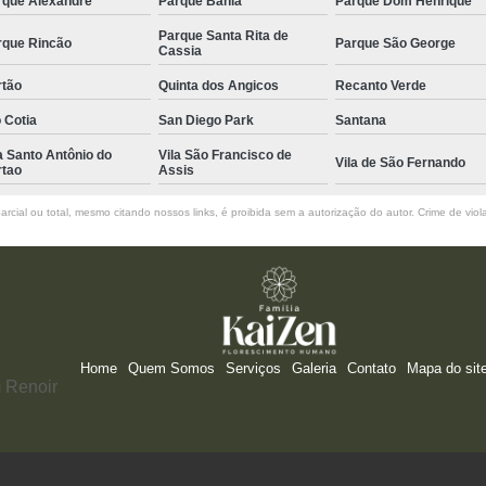
rque Alexandre
Parque Bahia
Parque Dom Henrique
Parque Santa Rita de
rque Rincão
Parque São George
Cassia
rtão
Quinta dos Angicos
Recanto Verde
 Cotia
San Diego Park
Santana
a Santo Antônio do
Vila São Francisco de
Vila de São Fernando
rtao
Assis
rcial ou total, mesmo citando nossos links, é proibida sem a autorização do autor. Crime de viol
Home
Quem Somos
Serviços
Galeria
Contato
Mapa do sit
 Renoir
192-4151
(11) 97192-4151
kaizenflorescimentohumano@g