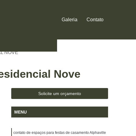
 para eventos
ra casamentos
Galeria
Contato
aurantes vegetarianos
ariais
Workshops
O AO AR LIVRE
AL NOVE
esidencial Nove
Solicite um orçamento
MENU
contato de espaços para festas de casamento Alphaville