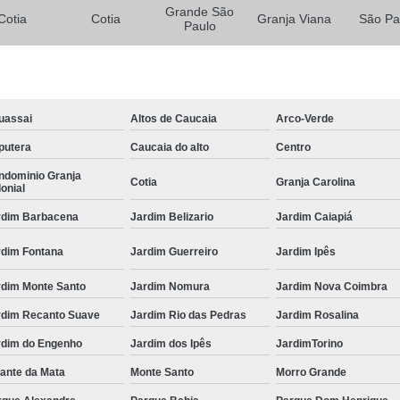
Grande São
Cotia
Cotia
Granja Viana
São Pa
Paulo
uassai
Altos de Caucaia
Arco-Verde
putera
Caucaia do alto
Centro
ndominio Granja
Cotia
Granja Carolina
onial
rdim Barbacena
Jardim Belizario
Jardim Caiapiá
rdim Fontana
Jardim Guerreiro
Jardim Ipês
rdim Monte Santo
Jardim Nomura
Jardim Nova Coimbra
rdim Recanto Suave
Jardim Rio das Pedras
Jardim Rosalina
rdim do Engenho
Jardim dos Ipês
JardimTorino
ante da Mata
Monte Santo
Morro Grande