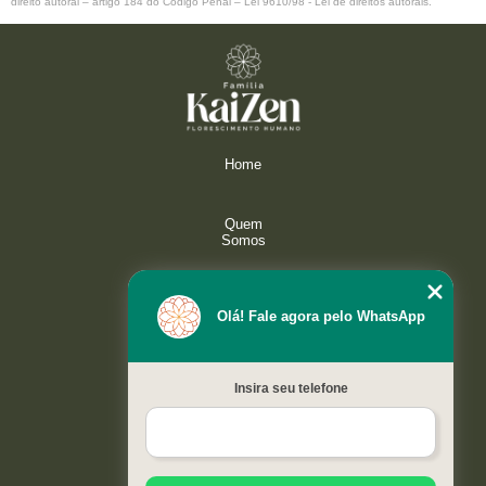
direito autoral – artigo 184 do Código Penal –
Lei 9610/98 - Lei de direitos autorais
.
Home
Quem
Somos
Serviços
Olá! Fale agora pelo WhatsApp
Galeria
Insira seu telefone
Contato
Mapa do