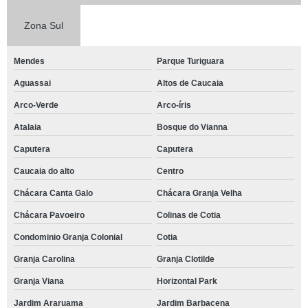
Zona Sul
Mendes
Parque Turiguara
Aguassai
Altos de Caucaia
Arco-Verde
Arco-íris
Atalaia
Bosque do Vianna
Caputera
Caputera
Caucaia do alto
Centro
Chácara Canta Galo
Chácara Granja Velha
Chácara Pavoeiro
Colinas de Cotia
Condominio Granja Colonial
Cotia
Granja Carolina
Granja Clotilde
Granja Viana
Horizontal Park
Jardim Araruama
Jardim Barbacena