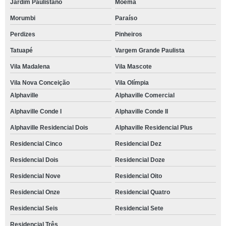
Jardim Paulistano
Moema
Morumbi
Paraíso
Perdizes
Pinheiros
Tatuapé
Vargem Grande Paulista
Vila Madalena
Vila Mascote
Vila Nova Conceição
Vila Olímpia
Alphaville
Alphaville Comercial
Alphaville Conde I
Alphaville Conde II
Alphaville Residencial Dois
Alphaville Residencial Plus
Residencial Cinco
Residencial Dez
Residencial Dois
Residencial Doze
Residencial Nove
Residencial Oito
Residencial Onze
Residencial Quatro
Residencial Seis
Residencial Sete
Residencial Três