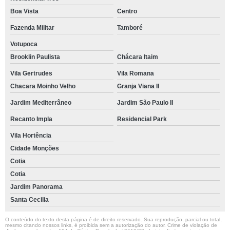
Boa Vista
Centro
Fazenda Militar
Tamboré
Votupoca
Brooklin Paulista
Chácara Itaim
Vila Gertrudes
Vila Romana
Chacara Moinho Velho
Granja Viana II
Jardim Mediterrâneo
Jardim São Paulo II
Recanto Impla
Residencial Park
Vila Hortência
Cidade Monções
Cotia
Cotia
Jardim Panorama
Santa Cecilia
O conteúdo do texto desta página é de direito reservado. Sua reprodução, parcial ou total,
mesmo citando nossos links, é proibida sem a autorização do autor. Crime de violação de