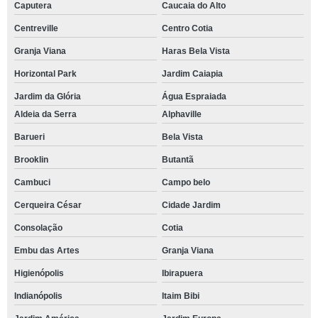
Caputera
Caucaia do Alto
Centreville
Centro Cotia
Granja Viana
Haras Bela Vista
Horizontal Park
Jardim Caiapia
Jardim da Glória
Água Espraiada
Aldeia da Serra
Alphaville
Barueri
Bela Vista
Brooklin
Butantã
Cambuci
Campo belo
Cerqueira César
Cidade Jardim
Consolação
Cotia
Embu das Artes
Granja Viana
Higienópolis
Ibirapuera
Indianópolis
Itaim Bibi