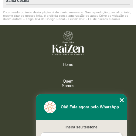
Santa Cecilia
O conteúdo do texto desta página é de direito reservado. Sua reprodução, parcial ou total,
mesmo citando nossos links, é proibida sem a autorização do autor. Crime de violação de
direito autoral – artigo 184 do Código Penal –
Lei 9610/98 - Lei de direitos autorais
.
Home
Quem
Somos
Serviços
Olá! Fale agora pelo WhatsApp
Galeria
Insira seu telefone
Contato