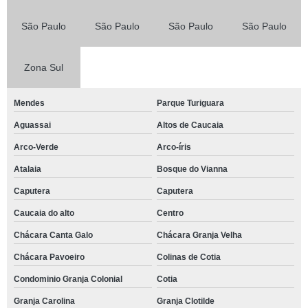
São Paulo
São Paulo
São Paulo
São Paulo
Zona Sul
Mendes
Parque Turiguara
Aguassai
Altos de Caucaia
Arco-Verde
Arco-íris
Atalaia
Bosque do Vianna
Caputera
Caputera
Caucaia do alto
Centro
Chácara Canta Galo
Chácara Granja Velha
Chácara Pavoeiro
Colinas de Cotia
Condominio Granja Colonial
Cotia
Granja Carolina
Granja Clotilde