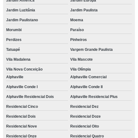
Jardim América
Jardim Europa
Jardim Luzitânia
Jardim Paulista
Jardim Paulistano
Moema
Morumbi
Paraíso
Perdizes
Pinheiros
Tatuapé
Vargem Grande Paulista
Vila Madalena
Vila Mascote
Vila Nova Conceição
Vila Olímpia
Alphaville
Alphaville Comercial
Alphaville Conde I
Alphaville Conde II
Alphaville Residencial Dois
Alphaville Residencial Plus
Residencial Cinco
Residencial Dez
Residencial Dois
Residencial Doze
Residencial Nove
Residencial Oito
Residencial Onze
Residencial Quatro