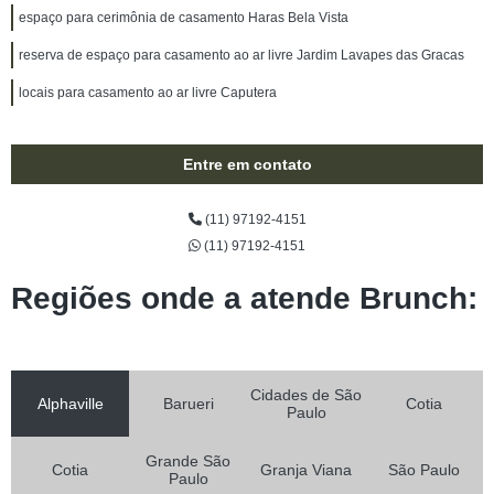
espaço para cerimônia de casamento Haras Bela Vista
reserva de espaço para casamento ao ar livre Jardim Lavapes das Gracas
locais para casamento ao ar livre Caputera
Entre em contato
(11) 97192-4151
(11) 97192-4151
Regiões onde a atende Brunch:
Cidades de São
Alphaville
Barueri
Cotia
Paulo
Grande São
Cotia
Granja Viana
São Paulo
Paulo