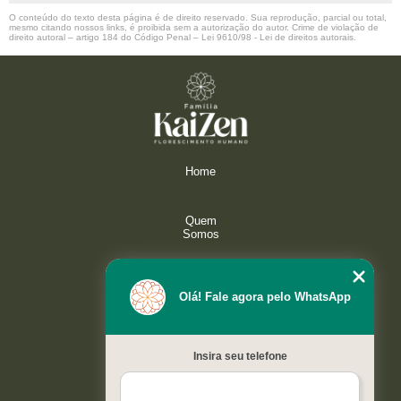
O conteúdo do texto desta página é de direito reservado. Sua reprodução, parcial ou total,
mesmo citando nossos links, é proibida sem a autorização do autor. Crime de violação de
direito autoral – artigo 184 do Código Penal –
Lei 9610/98 - Lei de direitos autorais
.
Home
Quem
Somos
Serviços
Olá! Fale agora pelo WhatsApp
Galeria
Insira seu telefone
Contato