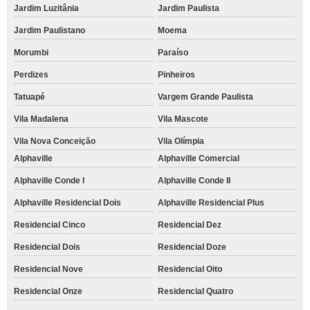
Jardim Luzitânia
Jardim Paulista
Jardim Paulistano
Moema
Morumbi
Paraíso
Perdizes
Pinheiros
Tatuapé
Vargem Grande Paulista
Vila Madalena
Vila Mascote
Vila Nova Conceição
Vila Olímpia
Alphaville
Alphaville Comercial
Alphaville Conde I
Alphaville Conde II
Alphaville Residencial Dois
Alphaville Residencial Plus
Residencial Cinco
Residencial Dez
Residencial Dois
Residencial Doze
Residencial Nove
Residencial Oito
Residencial Onze
Residencial Quatro