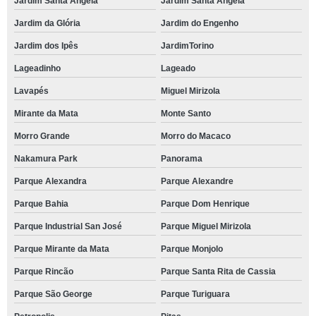
Jardim Santa Angela
Jardim Santa Angela
Jardim da Glória
Jardim do Engenho
Jardim dos Ipês
JardimTorino
Lageadinho
Lageado
Lavapés
Miguel Mirizola
Mirante da Mata
Monte Santo
Morro Grande
Morro do Macaco
Nakamura Park
Panorama
Parque Alexandra
Parque Alexandre
Parque Bahia
Parque Dom Henrique
Parque Industrial San José
Parque Miguel Mirizola
Parque Mirante da Mata
Parque Monjolo
Parque Rincão
Parque Santa Rita de Cassia
Parque São George
Parque Turiguara