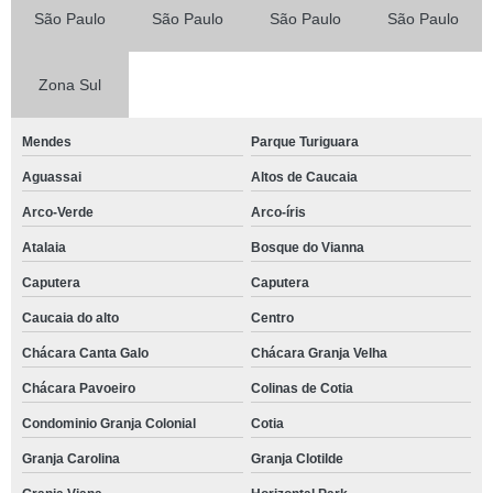
São Paulo
São Paulo
São Paulo
São Paulo
Zona Sul
Mendes
Parque Turiguara
Aguassai
Altos de Caucaia
Arco-Verde
Arco-íris
Atalaia
Bosque do Vianna
Caputera
Caputera
Caucaia do alto
Centro
Chácara Canta Galo
Chácara Granja Velha
Chácara Pavoeiro
Colinas de Cotia
Condominio Granja Colonial
Cotia
Granja Carolina
Granja Clotilde