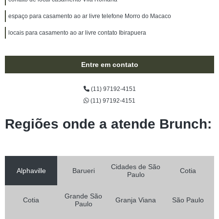
espaço para casamento ao ar livre telefone Morro do Macaco
locais para casamento ao ar livre contato Ibirapuera
Entre em contato
(11) 97192-4151
(11) 97192-4151
Regiões onde a atende Brunch:
Cidades de São
Alphaville
Barueri
Cotia
Paulo
Grande São
Cotia
Granja Viana
São Paulo
Paulo