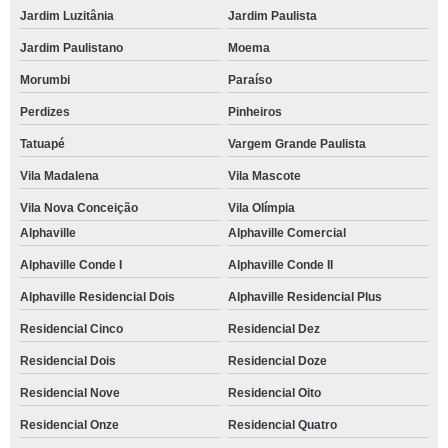
Jardim Luzitânia
Jardim Paulista
Jardim Paulistano
Moema
Morumbi
Paraíso
Perdizes
Pinheiros
Tatuapé
Vargem Grande Paulista
Vila Madalena
Vila Mascote
Vila Nova Conceição
Vila Olímpia
Alphaville
Alphaville Comercial
Alphaville Conde I
Alphaville Conde II
Alphaville Residencial Dois
Alphaville Residencial Plus
Residencial Cinco
Residencial Dez
Residencial Dois
Residencial Doze
Residencial Nove
Residencial Oito
Residencial Onze
Residencial Quatro