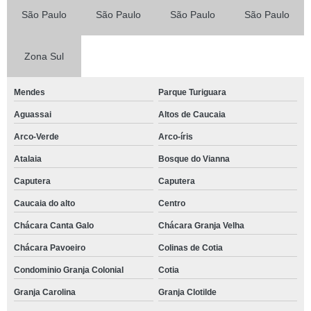
São Paulo
São Paulo
São Paulo
São Paulo
Zona Sul
Mendes
Parque Turiguara
Aguassai
Altos de Caucaia
Arco-Verde
Arco-íris
Atalaia
Bosque do Vianna
Caputera
Caputera
Caucaia do alto
Centro
Chácara Canta Galo
Chácara Granja Velha
Chácara Pavoeiro
Colinas de Cotia
Condominio Granja Colonial
Cotia
Granja Carolina
Granja Clotilde