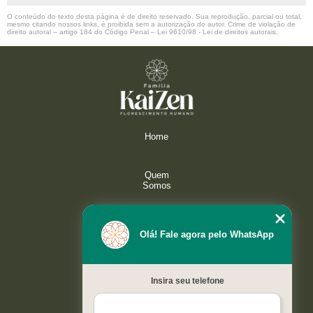
O conteúdo do texto desta página é de direito reservado. Sua reprodução, parcial ou total,
mesmo citando nossos links, é proibida sem a autorização do autor. Crime de violação de
direito autoral – artigo 184 do Código Penal –
Lei 9610/98 - Lei de direitos autorais
.
Home
Quem
Somos
Serviços
Olá! Fale agora pelo WhatsApp
Galeria
Insira seu telefone
Contato