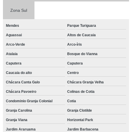
Zona Sul
Mendes
Parque Turiguara
Aguassai
Altos de Caucaia
Arco-Verde
Arco-íris
Atalaia
Bosque do Vianna
Caputera
Caputera
Caucaia do alto
Centro
Chácara Canta Galo
Chácara Granja Velha
Chácara Pavoeiro
Colinas de Cotia
Condominio Granja Colonial
Cotia
Granja Carolina
Granja Clotilde
Granja Viana
Horizontal Park
Jardim Araruama
Jardim Barbacena