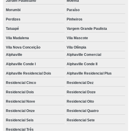
Jardim Paulistano
Moema
Morumbi
Paraíso
Perdizes
Pinheiros
Tatuapé
Vargem Grande Paulista
Vila Madalena
Vila Mascote
Vila Nova Conceição
Vila Olímpia
Alphaville
Alphaville Comercial
Alphaville Conde I
Alphaville Conde II
Alphaville Residencial Dois
Alphaville Residencial Plus
Residencial Cinco
Residencial Dez
Residencial Dois
Residencial Doze
Residencial Nove
Residencial Oito
Residencial Onze
Residencial Quatro
Residencial Seis
Residencial Sete
Residencial Três