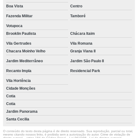
Boa Vista
Centro
Fazenda Militar
Tamboré
Votupoca
Brooklin Paulista
Chácara Itaim
Vila Gertrudes
Vila Romana
Chacara Moinho Velho
Granja Viana II
Jardim Mediterrâneo
Jardim São Paulo II
Recanto Impla
Residencial Park
Vila Hortência
Cidade Monções
Cotia
Cotia
Jardim Panorama
Santa Cecilia
O conteúdo do texto desta página é de direito reservado. Sua reprodução, parcial ou total,
mesmo citando nossos links, é proibida sem a autorização do autor. Crime de violação de
direito autoral – artigo 184 do Código Penal –
Lei 9610/98 - Lei de direitos autorais
.