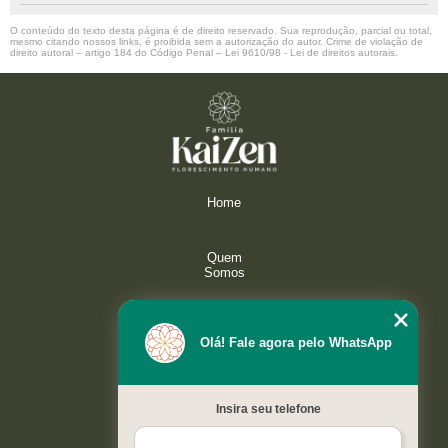
O conteúdo do texto desta página é de direito reservado. Sua reprodução, parcial ou total,
mesmo citando nossos links, é proibida sem a autorização do autor. Crime de violação de
direito autoral – artigo 184 do Código Penal –
Lei 9610/98 - Lei de direitos autorais
.
Home
Quem
Somos
Serviços
Olá! Fale agora pelo WhatsApp
Galeria
Insira seu telefone
Contato