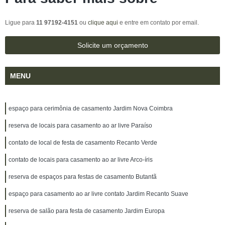
Ligue para
11 97192-4151
ou
clique aqui
e entre em contato por email.
Solicite um orçamento
MENU
espaço para cerimônia de casamento Jardim Nova Coimbra
reserva de locais para casamento ao ar livre Paraíso
contato de local de festa de casamento Recanto Verde
contato de locais para casamento ao ar livre Arco-íris
reserva de espaços para festas de casamento Butantã
espaço para casamento ao ar livre contato Jardim Recanto Suave
reserva de salão para festa de casamento Jardim Europa