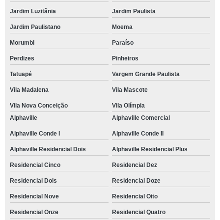
Jardim Luzitânia
Jardim Paulista
Jardim Paulistano
Moema
Morumbi
Paraíso
Perdizes
Pinheiros
Tatuapé
Vargem Grande Paulista
Vila Madalena
Vila Mascote
Vila Nova Conceição
Vila Olímpia
Alphaville
Alphaville Comercial
Alphaville Conde I
Alphaville Conde II
Alphaville Residencial Dois
Alphaville Residencial Plus
Residencial Cinco
Residencial Dez
Residencial Dois
Residencial Doze
Residencial Nove
Residencial Oito
Residencial Onze
Residencial Quatro