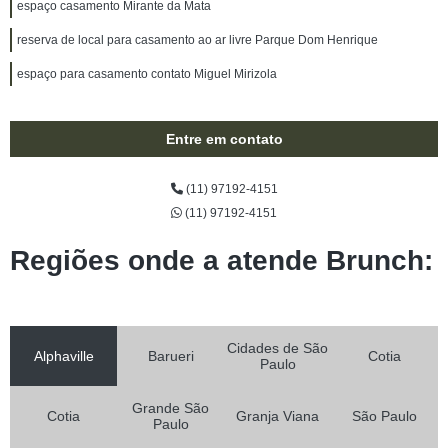
espaço casamento Mirante da Mata
reserva de local para casamento ao ar livre Parque Dom Henrique
espaço para casamento contato Miguel Mirizola
Entre em contato
(11) 97192-4151
(11) 97192-4151
Regiões onde a atende Brunch:
Cidades de São
Alphaville
Barueri
Cotia
Paulo
Grande São
Cotia
Granja Viana
São Paulo
Paulo