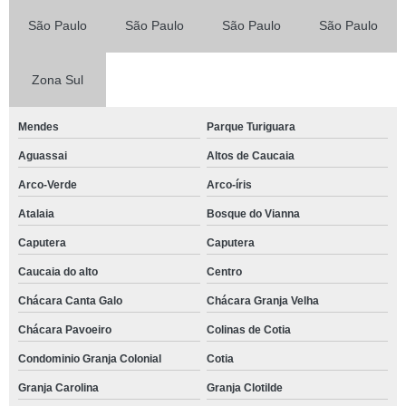
São Paulo
São Paulo
São Paulo
São Paulo
Zona Sul
Mendes
Parque Turiguara
Aguassai
Altos de Caucaia
Arco-Verde
Arco-íris
Atalaia
Bosque do Vianna
Caputera
Caputera
Caucaia do alto
Centro
Chácara Canta Galo
Chácara Granja Velha
Chácara Pavoeiro
Colinas de Cotia
Condominio Granja Colonial
Cotia
Granja Carolina
Granja Clotilde