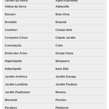
Jardim da Glória
Água Espraiada
Aldeia da Serra
Alphaville
Barueri
Bela Vista
Brooklin
Butantã
Cambuci
Campo belo
Cerqueira César
Cidade Jardim
Consolação
Cotia
Embu das Artes
Granja Viana
Higienópolis
Ibirapuera
Indianópolis
Itaim Bibi
Jardim América
Jardim Europa
Jardim Luzitânia
Jardim Paulista
Jardim Paulistano
Moema
Morumbi
Paraíso
Perdizes
Pinheiros