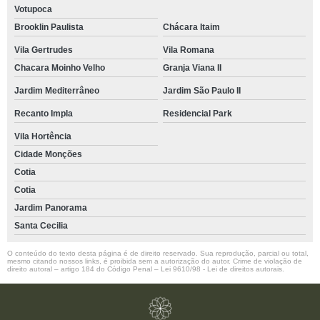
Votupoca
Brooklin Paulista
Chácara Itaim
Vila Gertrudes
Vila Romana
Chacara Moinho Velho
Granja Viana II
Jardim Mediterrâneo
Jardim São Paulo II
Recanto Impla
Residencial Park
Vila Hortência
Cidade Monções
Cotia
Cotia
Jardim Panorama
Santa Cecilia
O conteúdo do texto desta página é de direito reservado. Sua reprodução, parcial ou total,
mesmo citando nossos links, é proibida sem a autorização do autor. Crime de violação de
direito autoral – artigo 184 do Código Penal –
Lei 9610/98 - Lei de direitos autorais
.