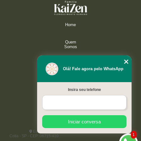
Home
Quem
Somos
Serviços
Olá! Fale agora pelo WhatsApp
Galeria
Insira seu telefone
Contato
Mapa do
site
Iniciar conversa
Estrada do Capuava, 4421 - Paisagem Renoir
1
Cotia - SP - CEP: 06715-410
(11) 97192-4151
(11) 97192-4151
kaizenflorescimentohumano@gmail.com