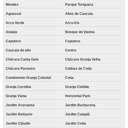
Mendes
Parque Turiguara
Aguassai
Altos de Caucaia
Arco-Verde
Arco-íris
Atalaia
Bosque do Vianna
Caputera
Caputera
Caucaia do alto
Centro
Chácara Canta Galo
Chácara Granja Velha
Chácara Pavoeiro
Colinas de Cotia
Condominio Granja Colonial
Cotia
Granja Carolina
Granja Clotilde
Granja Viana
Horizontal Park
Jardim Araruama
Jardim Barbacena
Jardim Belizario
Jardim Caiapiá
Jardim Cláudio
Jardim Cotia