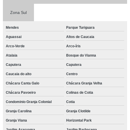
Zona Sul
Mendes
Parque Turiguara
Aguassai
Altos de Caucaia
Arco-Verde
Arco-íris
Atalaia
Bosque do Vianna
Caputera
Caputera
Caucaia do alto
Centro
Chácara Canta Galo
Chácara Granja Velha
Chácara Pavoeiro
Colinas de Cotia
Condominio Granja Colonial
Cotia
Granja Carolina
Granja Clotilde
Granja Viana
Horizontal Park
Jardim Araruama
Jardim Barbacena