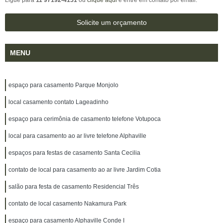
Ligue para
11 97192-4151
ou
clique aqui
e entre em contato por email.
Solicite um orçamento
MENU
espaço para casamento Parque Monjolo
local casamento contato Lageadinho
espaço para cerimônia de casamento telefone Votupoca
local para casamento ao ar livre telefone Alphaville
espaços para festas de casamento Santa Cecilia
contato de local para casamento ao ar livre Jardim Cotia
salão para festa de casamento Residencial Três
contato de local casamento Nakamura Park
espaço para casamento Alphaville Conde I