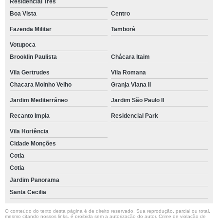
Residencial Três
Boa Vista
Centro
Fazenda Militar
Tamboré
Votupoca
Brooklin Paulista
Chácara Itaim
Vila Gertrudes
Vila Romana
Chacara Moinho Velho
Granja Viana II
Jardim Mediterrâneo
Jardim São Paulo II
Recanto Impla
Residencial Park
Vila Hortência
Cidade Monções
Cotia
Cotia
Jardim Panorama
Santa Cecilia
O conteúdo do texto desta página é de direito reservado. Sua reprodução, parcial ou total,
mesmo citando nossos links, é proibida sem a autorização do autor. Crime de violação de