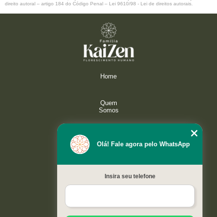
direito autoral – artigo 184 do Código Penal –
Lei 9610/98 - Lei de direitos autorais
.
Home
Quem
Somos
Serviços
Olá! Fale agora pelo WhatsApp
Galeria
Insira seu telefone
Contato
Mapa do