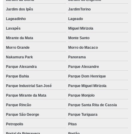
Jardim dos Ipês
JardimTorino
Lageadinho
Lageado
Lavapés
Miguel Mirizola
Mirante da Mata
Monte Santo
Morro Grande
Morro do Macaco
Nakamura Park
Panorama
Parque Alexandra
Parque Alexandre
Parque Bahia
Parque Dom Henrique
Parque Industrial San José
Parque Miguel Mirizola
Parque Mirante da Mata
Parque Monjolo
Parque Rincão
Parque Santa Rita de Cassia
Parque São George
Parque Turiguara
Petropolis
Pitas
Portal da Primavera
Portão