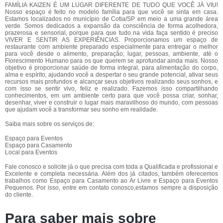
FAMÍLIA KAIZEN É UM LUGAR DIFERENTE DE TUDO QUE VOCÊ JÁ VIU!
Nosso espaço é feito no modelo família para que você se sinta em casa.
Estamos localizados no município de Cotia/SP em meio a uma grande área
verde. Somos dedicados a expansão da consciência de forma acolhedora,
prazerosa e sensorial, porque para que tudo na vida faça sentido é preciso
VIVER E SENTIR AS EXPERIÊNCIAS. Proporcionamos um espaço de
restaurante com ambiente preparado especialmente para entregar o melhor
para você desde o alimento, preparação, lugar, pessoas, ambiente, até o
Florescimento Humano para os que querem se aprofundar ainda mais. Nosso
objetivo é proporcionar saúde de forma integral, para alimentação do corpo,
alma e espírito, ajudando você a despertar o seu grande potencial, ativar seus
recursos mais profundos e alcançar seus objetivos realizando seus sonhos, e
com isso se sentir vivo, feliz e realizado. Fazemos isso compartilhando
conhecimentos, em um ambiente certo para que você possa criar, sonhar,
desenhar, viver e construir o lugar mais maravilhoso do mundo, com pessoas
que ajudam você a transformar seu sonho em realidade.
Saiba mais sobre os serviços de:
Espaço para Eventos
Espaço para Casamento
Local para Eventos
Fale conosco e solicite já o que precisa com toda a Qualificada e profissional e
Excelente e completa necessária. Além dos já citados, também oferecemos
trabalhos como Espaço para Casamento ao Ar Livre e Espaço para Eventos
Pequenos. Por isso, entre em contato conosco,estamos sempre a disposição
do cliente.
Para saber mais sobre