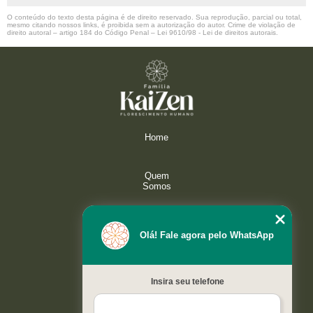
O conteúdo do texto desta página é de direito reservado. Sua reprodução, parcial ou total,
mesmo citando nossos links, é proibida sem a autorização do autor. Crime de violação de
direito autoral – artigo 184 do Código Penal –
Lei 9610/98 - Lei de direitos autorais
.
Home
Quem
Somos
Serviços
Olá! Fale agora pelo WhatsApp
Galeria
Insira seu telefone
Contato