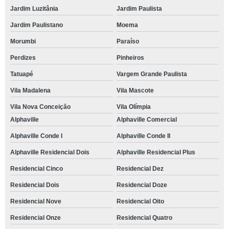
Jardim Luzitânia
Jardim Paulista
Jardim Paulistano
Moema
Morumbi
Paraíso
Perdizes
Pinheiros
Tatuapé
Vargem Grande Paulista
Vila Madalena
Vila Mascote
Vila Nova Conceição
Vila Olímpia
Alphaville
Alphaville Comercial
Alphaville Conde I
Alphaville Conde II
Alphaville Residencial Dois
Alphaville Residencial Plus
Residencial Cinco
Residencial Dez
Residencial Dois
Residencial Doze
Residencial Nove
Residencial Oito
Residencial Onze
Residencial Quatro