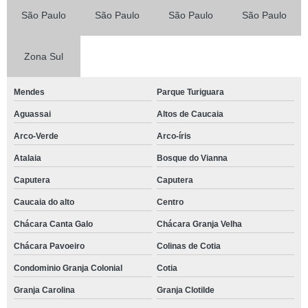
São Paulo
São Paulo
São Paulo
São Paulo
Zona Sul
Mendes
Parque Turiguara
Aguassai
Altos de Caucaia
Arco-Verde
Arco-íris
Atalaia
Bosque do Vianna
Caputera
Caputera
Caucaia do alto
Centro
Chácara Canta Galo
Chácara Granja Velha
Chácara Pavoeiro
Colinas de Cotia
Condominio Granja Colonial
Cotia
Granja Carolina
Granja Clotilde