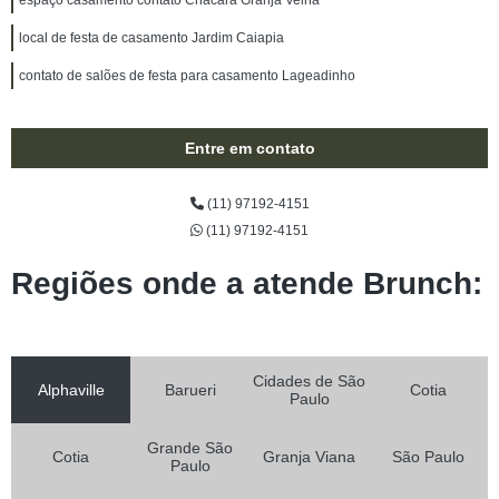
espaço casamento contato Chácara Granja Velha
local de festa de casamento Jardim Caiapia
contato de salões de festa para casamento Lageadinho
Entre em contato
(11) 97192-4151
(11) 97192-4151
Regiões onde a atende Brunch:
Cidades de São
Alphaville
Barueri
Cotia
Paulo
Grande São
Cotia
Granja Viana
São Paulo
Paulo