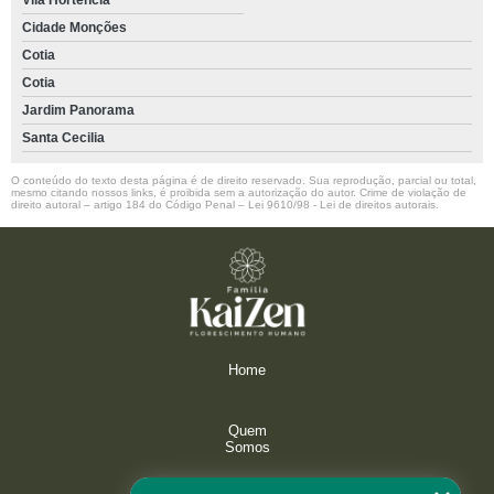
Vila Hortência
Cidade Monções
Cotia
Cotia
Jardim Panorama
Santa Cecilia
O conteúdo do texto desta página é de direito reservado. Sua reprodução, parcial ou total,
mesmo citando nossos links, é proibida sem a autorização do autor. Crime de violação de
direito autoral – artigo 184 do Código Penal –
Lei 9610/98 - Lei de direitos autorais
.
Home
Quem
Somos