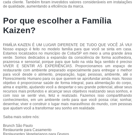
cada cliente. Também foram investidos valores consideráveis em instalações
de qualidade, aumentando a eficiência da marca.
Por que escolher a Família
Kaizen?
FAMÍLIA KAIZEN É UM LUGAR DIFERENTE DE TUDO QUE VOCÊ JÁ VIU!
Nosso espaço é feito no modelo família para que você se sinta em casa.
Estamos localizados no município de Cotia/SP em meio a uma grande área
verde. Somos dedicados a expansão da consciência de forma acolhedora,
prazerosa e sensorial, porque para que tudo na vida faça sentido é preciso
VIVER E SENTIR AS EXPERIÊNCIAS. Proporcionamos um espaço de
restaurante com ambiente preparado especialmente para entregar o melhor
para você desde o alimento, preparação, lugar, pessoas, ambiente, até o
Florescimento Humano para os que querem se aprofundar ainda mais. Nosso
objetivo é proporcionar saúde de forma integral, para alimentação do corpo,
alma e espírito, ajudando você a despertar o seu grande potencial, ativar seus
recursos mais profundos e alcançar seus objetivos realizando seus sonhos, e
com isso se sentir vivo, feliz e realizado. Fazemos isso compartilhando
conhecimentos, em um ambiente certo para que você possa criar, sonhar,
desenhar, viver e construir o lugar mais maravilhoso do mundo, com pessoas
que ajudam você a transformar seu sonho em realidade.
Saiba mais sobre nós:
Brunch São Paulo
Restaurante para Casamento
Restaurantes Vegetarianos para Grupos