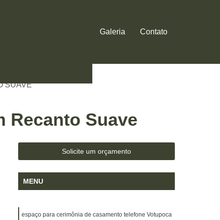
 para eventos
ra casamentos
Galeria
Contato
aurantes vegetarianos
ariais
Workshops
 DE CASAMENTO
O SUAVE
m Recanto Suave
Solicite um orçamento
MENU
espaço para cerimônia de casamento telefone Votupoca