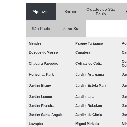
Cidades de São
Alphaville
Barueri
Paulo
São Paulo
Zona Sul
Mendes
Parque Turiguara
Ag
Bosque do Vianna
Caputera
Ca
Co
Chácara Pavoeiro
Colinas de Cotia
Col
Horizontal Park
Jardim Araruama
Ja
Jardim Eliane
Jardim Estela Mari
Ja
Jardim Leonor
Jardim Lina
Ja
Jardim Pioneira
Jardim Rebelato
Ja
Jardim Santa Angela
Jardim da Glória
Ja
Lavapés
Miguel Mirizola
Mir