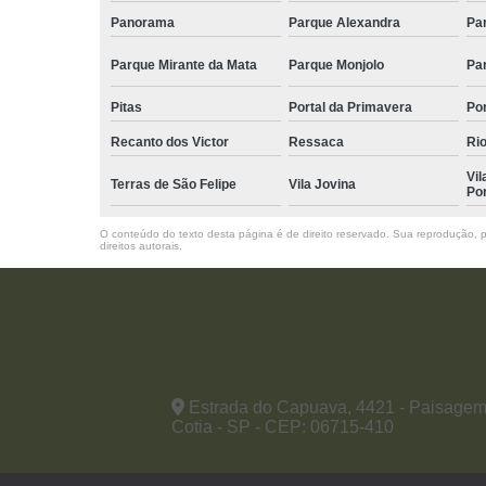
Panorama
Parque Alexandra
Pa
Parque Mirante da Mata
Parque Monjolo
Pa
Pitas
Portal da Primavera
Po
Recanto dos Victor
Ressaca
Rio
Vil
Terras de São Felipe
Vila Jovina
Po
O conteúdo do texto desta página é de direito reservado. Sua reprodução, pa
direitos autorais
.
Estrada do Capuava, 4421 - Paisagem
Cotia - SP - CEP: 06715-410
(11) 97