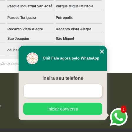
Parque Industrial San José
Parque Miguel Mirizola
Parque Turiguara
Petropolis
Recanto Vista Alegre
Recanto Vista Alegre
São Joaquim
São Miguel
caucaia
Olá! Fale agora pelo WhatsApp
ação de direito autoral – artigo 184 do Código Penal –
Lei 9610/98 - Lei de
Insira seu telefone
e
Iniciar conversa
1
mail.com