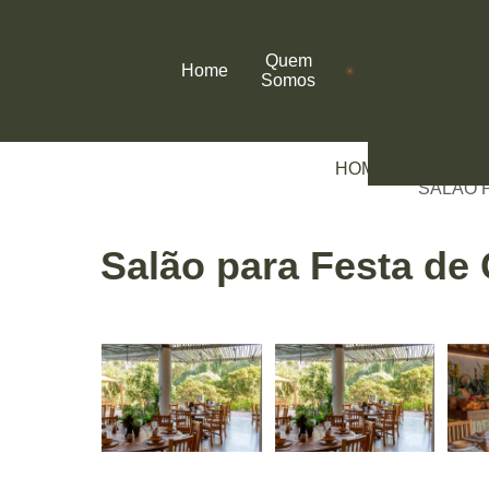
B
Co
Quem
Home
Somos
Locais par
Spa Day
HOME
SERVIÇO
SALÃO 
Salão para Festa de