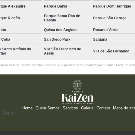
rque Alexandre
Parque Bahia
Parque Dom Henrique
Parque Santa Rita de
rque Rincão
Parque São George
Cassia
rtão
Quinta dos Angicos
Recanto Verde
 Cotia
San Diego Park
Santana
a Santo Antônio do
Vila São Francisco de
Vila de São Fernando
rtao
Assis
rcial ou total, mesmo citando nossos links, é proibida sem a autorização do autor. Crime de viol
Home
Quem Somos
Serviços
Galeria
Contato
Mapa do sit
 Renoir
192-4151
(11) 97192-4151
kaizenflorescimentohumano@g