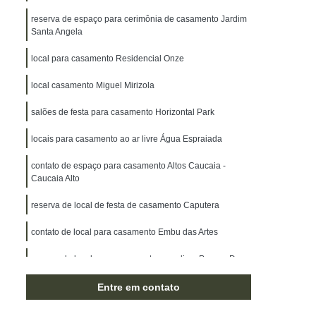
reserva de espaço para cerimônia de casamento Jardim
Santa Angela
local para casamento Residencial Onze
local casamento Miguel Mirizola
salões de festa para casamento Horizontal Park
locais para casamento ao ar livre Água Espraiada
contato de espaço para casamento Altos Caucaia -
Caucaia Alto
reserva de local de festa de casamento Caputera
contato de local para casamento Embu das Artes
reserva de local para casamento ao ar livre Parque Dom
Henrique
Entre em contato