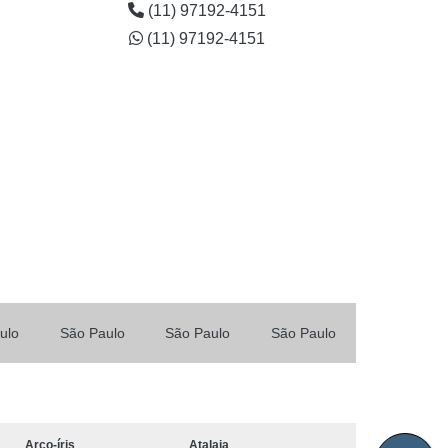
(11) 97192-4151
(11) 97192-4151
ulo
São Paulo
São Paulo
São Paulo
Arco-íris
Atalaia