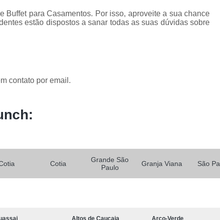
 Buffet para Casamentos. Por isso, aproveite a sua chance
dentes estão dispostos a sanar todas as suas dúvidas sobre
m contato por email.
unch:
Grande São
Cotia
Cotia
Granja Viana
São Pa
Paulo
uassai
Altos de Caucaia
Arco-Verde