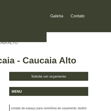
 para eventos
ra casamentos
Galeria
Contato
aurantes vegetarianos
ariais
Workshops
 DE CASAMENTO
AIA ALTO
ia - Caucaia Alto
Solicite um orçamento
MENU
contato de espaço para cerimônia de casamento Jardim