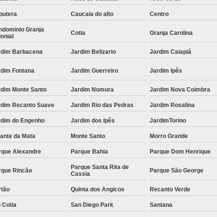
putera
Caucaia do alto
Centro
ndominio Granja
Cotia
Granja Carolina
onial
rdim Barbacena
Jardim Belizario
Jardim Caiapiá
rdim Fontana
Jardim Guerreiro
Jardim Ipês
rdim Monte Santo
Jardim Nomura
Jardim Nova Coimbra
rdim Recanto Suave
Jardim Rio das Pedras
Jardim Rosalina
rdim do Engenho
Jardim dos Ipês
JardimTorino
ante da Mata
Monte Santo
Morro Grande
rque Alexandre
Parque Bahia
Parque Dom Henrique
Parque Santa Rita de
rque Rincão
Parque São George
Cassia
rtão
Quinta dos Angicos
Recanto Verde
 Cotia
San Diego Park
Santana