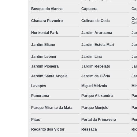
Bosque do Vianna
Caputera
Ca
Co
Chácara Pavoeiro
Colinas de Cotia
Col
Horizontal Park
Jardim Araruama
Ja
Jardim Eliane
Jardim Estela Mari
Ja
Jardim Leonor
Jardim Lina
Ja
Jardim Pioneira
Jardim Rebelato
Ja
Jardim Santa Angela
Jardim da Glória
Ja
Lavapés
Miguel Mirizola
Mir
Panorama
Parque Alexandra
Pa
Parque Mirante da Mata
Parque Monjolo
Pa
Pitas
Portal da Primavera
Po
Recanto dos Victor
Ressaca
Rio