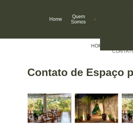
B
Co
Quem
Home
Somos
Locais par
Spa Day
HOME
SERVIÇO
CONTATO
Contato de Espaço p