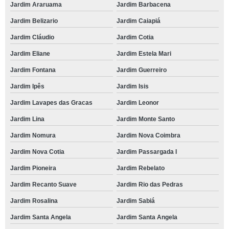
Jardim Araruama
Jardim Barbacena
contato de local para casamento Chácara Itaim
Jardim Belizario
Jardim Caiapiá
reserva de locais para casamento ao ar livre Chácara Granja Velha
Jardim Cláudio
Jardim Cotia
reserva de espaço para casamento ao ar livre Vila Santo Antônio do Portao
Jardim Eliane
Jardim Estela Mari
espaços para festas de casamento Cotia
Jardim Fontana
Jardim Guerreiro
espaços para festas de casamento telefone Votupoca
Jardim Ipês
Jardim Isis
contato de locais para casamento ao ar livre Recanto Vista Alegre
Jardim Lavapes das Gracas
Jardim Leonor
reserva de local para casamento Moema
Jardim Lina
Jardim Monte Santo
espaço para casamento Granja Viana II
Jardim Nomura
Jardim Nova Coimbra
local casamento Vila Mascote
Jardim Nova Cotia
Jardim Passargada I
reserva de local para casamento ao ar livre Jardim Rebelato
Jardim Pioneira
Jardim Rebelato
contato de espaços para festas de casamento Cidade Jardim
Jardim Recanto Suave
Jardim Rio das Pedras
espaço para casamento contato Recanto dos Victor
Jardim Rosalina
Jardim Sabiá
espaço para casamento ao ar livre telefone Jardim Mediterrâneo
Jardim Santa Angela
Jardim Santa Angela