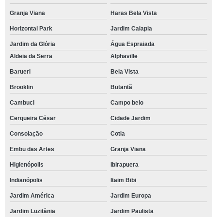
contato de espaço para casamento Morro do Macaco
Granja Viana
Haras Bela Vista
Horizontal Park
Jardim Caiapia
espaço para casamento ao ar livre Terras de São Felipe
Jardim da Glória
Água Espraiada
espaço para casamento ao ar livre contato Chácara Pavoeiro
Aldeia da Serra
Alphaville
local casamento Parque São George
Barueri
Bela Vista
salões de festa para casamento contato Jardim Caiapia
Brooklin
Butantã
salões de festa para casamento Morro do Macaco
Cambuci
Campo belo
espaço para cerimônia de casamento Pinheiros
Cerqueira César
Cidade Jardim
espaço para casamento ao ar livre telefone Centro
Consolação
Cotia
espaço para cerimônia de casamento telefone Jardim Europa
Embu das Artes
Granja Viana
local para casamento ao ar livre Aldeia da Serra
Higienópolis
Ibirapuera
contato de local de festa de casamento Portão
Indianópolis
Itaim Bibi
espaço casamento contato Moema
Jardim América
Jardim Europa
espaço para casamento ao ar livre Butantã
Jardim Luzitânia
Jardim Paulista