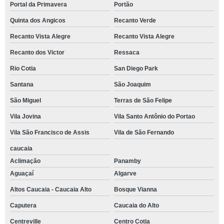
Portal da Primavera
Portão
local casamento telefone Jardim Mediterrâneo
Quinta dos Angicos
Recanto Verde
reserva de local de festa de casamento Residencial Seis
Recanto Vista Alegre
Recanto Vista Alegre
local casamento contato Cerqueira César
Recanto dos Victor
Ressaca
reserva de espaço casamento Haras Bela Vista
Rio Cotia
San Diego Park
reserva de espaço para casamento Jardim Eliane
Santana
São Joaquim
São Miguel
Terras de São Felipe
locais para casamento ao ar livre Jardim Recanto Suave
Vila Jovina
Vila Santo Antônio do Portao
contato de espaço para cerimônia de casamento Cidade Jardim
Vila São Francisco de Assis
Vila de São Fernando
espaços para festas de casamento contato Chácara Itaim
caucaia
espaço para casamento ao ar livre contato Ressaca
Aclimação
Panamby
local para casamento ao ar livre telefone Chácara Canta Galo
Aguaçaí
Algarve
contato de locais para casamento ao ar livre Nakamura Park
Altos Caucaia - Caucaia Alto
Bosque Vianna
espaço para casamento telefone Panamby
Caputera
Caucaia do Alto
contato de espaço para casamento Caucaia do alto
Centreville
Centro Cotia