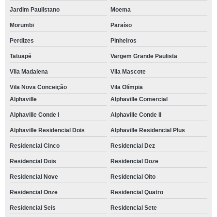
Jardim Paulistano
Moema
local para casamento Residencial Sete
Morumbi
Paraíso
reserva de espaço para casamento Jardim Mediterrâneo
Perdizes
Pinheiros
local para casamento telefone Itaim Bibi
Tatuapé
Vargem Grande Paulista
reserva de local casamento Residencial Seis
Vila Madalena
Vila Mascote
local de festa de casamento contato Condominio Granja Colonial
Vila Nova Conceição
Vila Olímpia
reserva de salão para festa de casamento Residencial Dez
Alphaville
Alphaville Comercial
espaço para cerimônia de casamento Jardim Panorama
Alphaville Conde I
Alphaville Conde II
local para casamento contato Cidade Monções
Alphaville Residencial Dois
Alphaville Residencial Plus
locais para casamento ao ar livre contato Vila de São Fernando
Residencial Cinco
Residencial Dez
salões de festa para casamento Vila Jovina
Residencial Dois
Residencial Doze
locais para casamento ao ar livre telefone Lavapés
Residencial Nove
Residencial Oito
contato de salão para festa de casamento Residencial Seis
Residencial Onze
Residencial Quatro
locais para casamento ao ar livre telefone Itaim Bibi
Residencial Seis
Residencial Sete