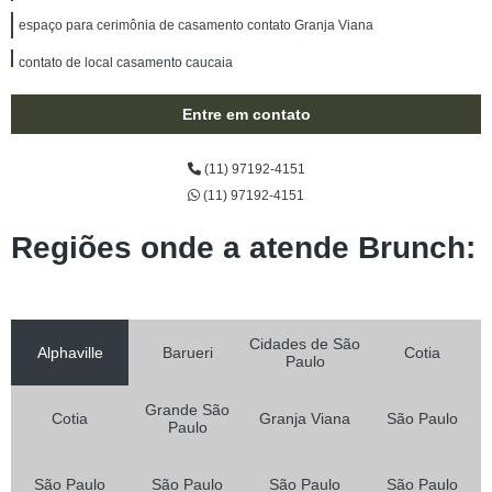
espaço para cerimônia de casamento contato Granja Viana
contato de local casamento caucaia
reserva de salões de festa para casamento Jardim Eliane
Entre em contato
espaços para festas de casamento telefone Jardim Guerreiro
(11) 97192-4151
espaço casamento Jardim Paulistano
(11) 97192-4151
local casamento telefone Fazenda Militar
Regiões onde a atende Brunch:
local para casamento ao ar livre contato Cotia
reserva de espaço casamento Jardim Cláudio
local de festa de casamento contato Jardim Leonor
Cidades de São
Alphaville
Barueri
Cotia
Paulo
local de festa de casamento telefone Jardim Belizario
local de festa de casamento telefone Itaim Bibi
Grande São
Cotia
Granja Viana
São Paulo
Paulo
reserva de local de festa de casamento Horizontal Park
local de festa de casamento Jardim Sabiá
São Paulo
São Paulo
São Paulo
São Paulo