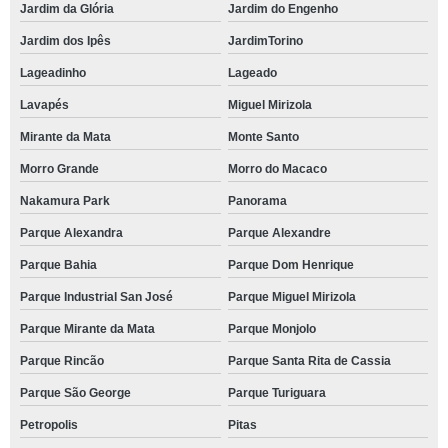
espaços para festas de casamento contato Jardim do Engenho
Jardim da Glória
Jardim do Engenho
salão para festa de casamento Butantã
Jardim dos Ipês
JardimTorino
contato de espaço casamento Arco-íris
Lageadinho
Lageado
Lavapés
Miguel Mirizola
contato de espaço casamento Aguassai
Mirante da Mata
Monte Santo
contato de espaço para cerimônia de casamento Alphaville Conde II
Morro Grande
Morro do Macaco
reserva de local casamento Quinta dos Angicos
Nakamura Park
Panorama
reserva de espaço para cerimônia de casamento Campo belo
Parque Alexandra
Parque Alexandre
reserva de locais para casamento ao ar livre Moema
Parque Bahia
Parque Dom Henrique
espaço para casamento Higienópolis
Parque Industrial San José
Parque Miguel Mirizola
reserva de espaços para festas de casamento Parque Alexandra
Parque Mirante da Mata
Parque Monjolo
salões de festa para casamento contato Parque Industrial San José
Parque Rincão
Parque Santa Rita de Cassia
contato de espaços para festas de casamento Água Espraiada
Parque São George
Parque Turiguara
espaço para cerimônia de casamento telefone Jardim Leonor
Petropolis
Pitas
salão para festa de casamento contato Santa Cecilia