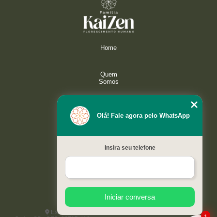
Home
Quem
Somos
Serviços
Olá! Fale agora pelo WhatsApp
Galeria
Insira seu telefone
Contato
Mapa do
site
Iniciar conversa
Estrada do Capuava, 4421 - Paisagem Renoir