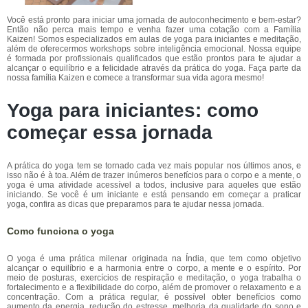
Você está pronto para iniciar uma jornada de autoconhecimento e bem-estar?
Então não perca mais tempo e venha fazer uma cotação com a Família
Kaizen! Somos especializados em aulas de yoga para iniciantes e meditação,
além de oferecermos workshops sobre inteligência emocional. Nossa equipe
é formada por profissionais qualificados que estão prontos para te ajudar a
alcançar o equilíbrio e a felicidade através da prática do yoga. Faça parte da
nossa família Kaizen e comece a transformar sua vida agora mesmo!
Yoga para iniciantes: como
começar essa jornada
A prática do yoga tem se tornado cada vez mais popular nos últimos anos, e
isso não é à toa. Além de trazer inúmeros benefícios para o corpo e a mente, o
yoga é uma atividade acessível a todos, inclusive para aqueles que estão
iniciando. Se você é um iniciante e está pensando em começar a praticar
yoga, confira as dicas que preparamos para te ajudar nessa jornada.
Como funciona o yoga
O yoga é uma prática milenar originada na Índia, que tem como objetivo
alcançar o equilíbrio e a harmonia entre o corpo, a mente e o espírito. Por
meio de posturas, exercícios de respiração e meditação, o yoga trabalha o
fortalecimento e a flexibilidade do corpo, além de promover o relaxamento e a
concentração. Com a prática regular, é possível obter benefícios como
aumento da energia, redução do estresse, melhoria da qualidade do sono e