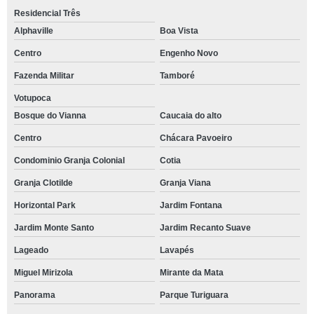
Residencial Três
yoga restaurativa Residencial Dois
Alphaville
Boa Vista
yoga e meditação Santana
Centro
Engenho Novo
yoga presencial Panorama
Fazenda Militar
Tamboré
yoga para relaxar Rio Cotia
Votupoca
onde fazer aulas de yoga perto de mim Alphaville Comercial
Bosque do Vianna
Caucaia do alto
onde fazer yoga e meditação Consolação
Centro
Chácara Pavoeiro
Condominio Granja Colonial
Cotia
aulas de yoga perto de mim preço Ipiranga
Granja Clotilde
Granja Viana
yoga para iniciantes Cerqueira César
Horizontal Park
Jardim Fontana
yoga para emagrecer Residencial Cinco
Jardim Monte Santo
Jardim Recanto Suave
yoga restaurativa Jardim Marajoara
Lageado
Lavapés
yoga para ansiedade Residencial Dez
Miguel Mirizola
Mirante da Mata
onde fazer yoga para relaxar Recanto Vista Alegre
Panorama
Parque Turiguara
yoga regenerativa Haras Bela Vista