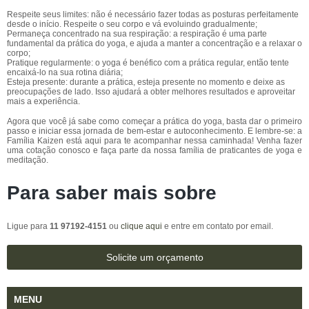
Respeite seus limites: não é necessário fazer todas as posturas perfeitamente
desde o início. Respeite o seu corpo e vá evoluindo gradualmente;
Permaneça concentrado na sua respiração: a respiração é uma parte
fundamental da prática do yoga, e ajuda a manter a concentração e a relaxar o
corpo;
Pratique regularmente: o yoga é benéfico com a prática regular, então tente
encaixá-lo na sua rotina diária;
Esteja presente: durante a prática, esteja presente no momento e deixe as
preocupações de lado. Isso ajudará a obter melhores resultados e aproveitar
mais a experiência.
Agora que você já sabe como começar a prática do yoga, basta dar o primeiro
passo e iniciar essa jornada de bem-estar e autoconhecimento. E lembre-se: a
Família Kaizen está aqui para te acompanhar nessa caminhada! Venha fazer
uma cotação conosco e faça parte da nossa família de praticantes de yoga e
meditação.
Para saber mais sobre
Ligue para
11 97192-4151
ou
clique aqui
e entre em contato por email.
Solicite um orçamento
MENU