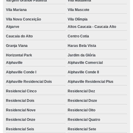
Vargem Grande Paulista
Vila Madalena
onde fazer yoga para gestantes Cidade Jardim
Vila Mariana
Vila Mascote
Vila Nova Conceição
Vila Olímpia
yoga para ansiedade Horizontal Park
Algarve
Altos Caucaia - Caucaia Alto
onde fazer yoga para iniciantes Ipiranga
Caucaia do Alto
Centro Cotia
yoga para relaxar preço Residencial Dois
Granja Viana
Haras Bela Vista
onde fazer yoga para empresas Embu das Artes
Horizontal Park
Jardim da Glória
yoga e meditação preço Residencial Seis
Alphaville
Alphaville Comercial
onde fazer yoga regenerativa Caucaia do alto
Alphaville Conde I
Alphaville Conde II
aula de yoga Vila Hortência
Alphaville Residencial Dois
Alphaville Residencial Plus
yoga restaurativa preço Vila Madalena
Residencial Cinco
Residencial Dez
yoga para empresas Jardim São Paulo II
Residencial Dois
Residencial Doze
Residencial Nove
Residencial Oito
onde fazer yoga para iniciantes Residencial Cinco
Residencial Onze
Residencial Quatro
onde fazer yoga regenerativa Santana
Residencial Seis
Residencial Sete
aulas de yoga perto de mim Jardim América