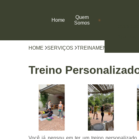
B
Co
Quem
Home
Somos
Locais par
Spa Day
HOME
SERVIÇOS
TREINAMENTO COM PER
Treino Personalizad
Você já pensou em ter um treino personalizado,