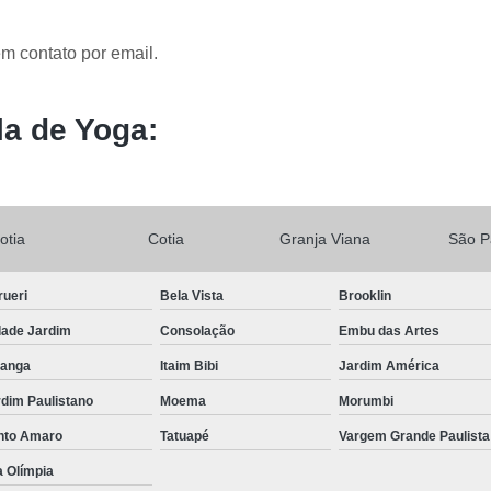
m contato por email.
la de Yoga:
otia
Cotia
Granja Viana
São P
rueri
Bela Vista
Brooklin
dade Jardim
Consolação
Embu das Artes
ranga
Itaim Bibi
Jardim América
dim Paulistano
Moema
Morumbi
nto Amaro
Tatuapé
Vargem Grande Paulista
a Olímpia