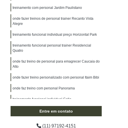
treinamento com personal Jardim Paulistano
onde fazer treinos de personal trainer Recanto Vista
Alegre
treinamento funcional individual preço Horizontal Park
treinamento funcional personal trainer Residencial
Quatro
onde faz treino de personal para emagrecer Caucaia do
Alto
onde fazer treino personalizado com personal Itaim Bibi
onde faz treino com personal Panorama
treinamento funcional individual Cotia
onde faz treino personal trainer Jardim da Glória
Entre em contato
treinos de personal trainer Vila Nova Conceição
(11) 97192-4151