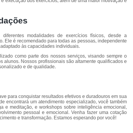
a e execução dos exercícios, além de uma maior motivação e
ndações
diferentes modalidades de exercícios físicos, desde a
o. Ele é recomendado para todas as pessoas, independente
é adaptado às capacidades individuais.
alizado como parte dos nossos serviços, visando sempre o
s alunos. Nossos profissionais são altamente qualificados e
onalizado e de qualidade.
ave para conquistar resultados efetivos e duradouros em sua
 de encontrará um atendimento especializado, você também
ga e meditação, e workshops sobre inteligência emocional,
olvimento pessoal e emocional. Venha fazer uma cotação
imento e transformação. Estamos esperando por você!