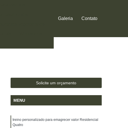
 para eventos
ra casamentos
Galeria
Contato
aurantes vegetarianos
ariais
Workshops
Solicite um orçamento
MENU
treino personalizado para emagrecer valor Residencial
Quatro