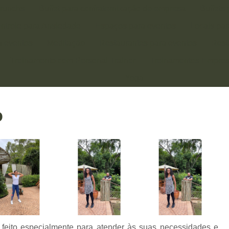
runchs
Buffet para confraternização de empresa
Buffets
ntrole para Ansiedade
Espaços para eventos
Locais pa
a eventos
Meditação
Restaurantes para eventos
Rest
Treinamento com Personal Trainer
Treinamentos Empres
Yoga
SONAL TRAINER
TREINO PERSONALIZADO
o
 feito especialmente para atender às suas necessidades e