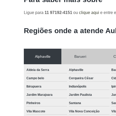
Ligue para
11 97192-4151
ou
clique aqui
e entre e
Regiões onde a atende Au
Alphaville
Barueri
C
Aldeia da Serra
Alphaville
Ba
Campo belo
Cerqueira César
Ci
Ibirapuera
Indianópolis
Ipi
Jardim Marajoara
Jardim Paulista
Jar
Pinheiros
Santana
Sa
Vila Mascote
Vila Nova Conceição
Vil