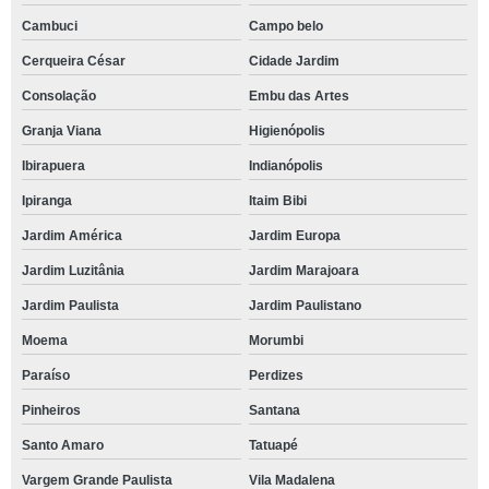
Cambuci
Campo belo
empresa de treinamento empresarial Panorama
Cerqueira César
Cidade Jardim
onde fazer treinamento de trabalho em equipe Altos Caucaia - Caucaia Alto
Consolação
Embu das Artes
treinamento empresarial agendar Butantã
Granja Viana
Higienópolis
onde fazer treinamento empresarial emocional São Paulo
Ibirapuera
Indianópolis
treinamento empresarial emocional marcar Jardim Paulistano
Ipiranga
Itaim Bibi
onde fazer treinamento coaching empresarial Alphaville Conde II
Jardim América
Jardim Europa
treinamento mastermind agendar São Joaquim
Jardim Luzitânia
Jardim Marajoara
treinamento de comunicação empresarial marcar Chacara Moinho Velho
Jardim Paulista
Jardim Paulistano
treinamento mastermind Cambuci
Moema
Morumbi
treinamento emocional para empresa marcar Consolação
Paraíso
Perdizes
treinamento mastermind marcar Vila Mariana
Pinheiros
Santana
treinamento e desenvolvimento empresarial marcar Residencial Dez
Santo Amaro
Tatuapé
treinamento empresarial emocional agendar Miguel Mirizola
Vargem Grande Paulista
Vila Madalena