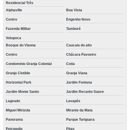
Residencial Três
treinamento de comunicação empresarial agendar Indianópolis
Alphaville
Boa Vista
empresa de treinamento empresarial Pinheiros
Centro
Engenho Novo
Fazenda Militar
Tamboré
treinamento empresarial emocional Butantã
Votupoca
treinamento coaching empresarial marcar Recanto Vista Alegre
Bosque do Vianna
Caucaia do alto
treinamento de trabalho em equipe marcar Tatuapé
Centro
Chácara Pavoeiro
treinamento empresarial agendar Tamboré
Condominio Granja Colonial
Cotia
treinamento emocional para colaborador Alphaville
Granja Clotilde
Granja Viana
treinamento comunicação empresarial São Paulo
Horizontal Park
Jardim Fontana
empresa de treinamento e desenvolvimento empresarial Vila Hortência
Jardim Monte Santo
Jardim Recanto Suave
empresa de treinamento empresarial emocional Santo Amaro
Lageado
Lavapés
treinamento comunicação empresarial Campo belo
Miguel Mirizola
Mirante da Mata
treinamento emocional para empresa Vila Mariana
Panorama
Parque Turiguara
onde fazer treinamento emocional para colaborador Residencial Oito
Petropolis
Pitas