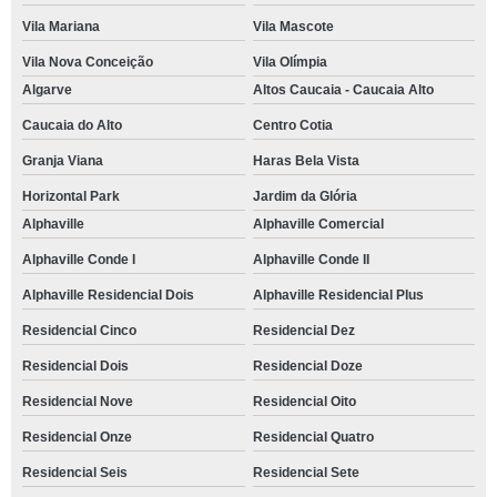
empresa de treinamento de comunicação empresarial Residencial Três
Vila Mariana
Vila Mascote
Vila Nova Conceição
Vila Olímpia
treinamento emocional empresarial marcar São Joaquim
Algarve
Altos Caucaia - Caucaia Alto
treinamento emocional para colaborador marcar Parque Turiguara
Caucaia do Alto
Centro Cotia
empresa de treinamento de comunicação empresarial Engenho Novo
Granja Viana
Haras Bela Vista
treinamento comunicação empresarial marcar Residencial Park
Horizontal Park
Jardim da Glória
empresa de treinamento comunicação empresarial Horizontal Park
Alphaville
Alphaville Comercial
empresa de treinamento emocional para empresa Residencial Dois
Alphaville Conde I
Alphaville Conde II
treinamento de comunicação empresarial marcar Jardim da Glória
Alphaville Residencial Dois
Alphaville Residencial Plus
empresa de treinamento emocional para empresa Residencial Seis
Residencial Cinco
Residencial Dez
onde fazer treinamento e desenvolvimento empresarial Recanto dos Victor
Residencial Dois
Residencial Doze
Residencial Nove
Residencial Oito
treinamento emocional para colaborador agendar Santana
Residencial Onze
Residencial Quatro
treinamento emocional para colaboradores agendar Alphaville Residencial
Plus
Residencial Seis
Residencial Sete
treinamento emocional empresarial Cotia