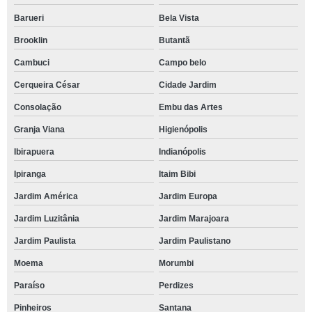
Barueri
Bela Vista
empresa de treinamento empresarial Jardim Paulista
Brooklin
Butantã
onde fazer treinamento comunicação empresarial Santana
Cambuci
Campo belo
treinamento e desenvolvimento empresarial Jardim Monte Santo
Cerqueira César
Cidade Jardim
onde fazer treinamento emocional para empresa caucaia
Consolação
Embu das Artes
onde fazer treinamento emocional empresarial Higienópolis
Granja Viana
Higienópolis
treinamento de comunicação empresarial agendar Parque Turiguara
Ibirapuera
Indianópolis
empresa de treinamento mastermind Residencial Seis
Ipiranga
Itaim Bibi
empresa de treinamento de comunicação empresarial Cambuci
Jardim América
Jardim Europa
empresa de treinamento emocional para colaborador Petropolis
Jardim Luzitânia
Jardim Marajoara
treinamento empresarial emocional agendar Jardim Europa
Jardim Paulista
Jardim Paulistano
empresa de treinamento emocional para empresa Brooklin
Moema
Morumbi
onde fazer treinamento emocional para colaborador Horizontal Park
Paraíso
Perdizes
onde fazer treinamento mastermind caucaia
Pinheiros
Santana