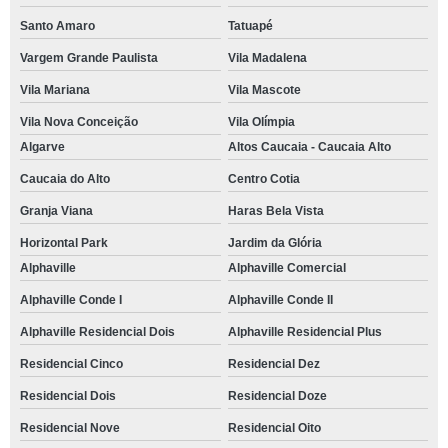
treinamento emocional para empresa Centro Cotia
Santo Amaro
Tatuapé
empresa de treinamento e desenvolvimento empresarial Vila Mascote
Vargem Grande Paulista
Vila Madalena
treinamento coaching empresarial marcar Vila Mariana
Vila Mariana
Vila Mascote
Vila Nova Conceição
Vila Olímpia
onde fazer treinamento coaching empresarial Lageado
Algarve
Altos Caucaia - Caucaia Alto
empresa de treinamento coaching empresarial Cambuci
Caucaia do Alto
Centro Cotia
onde fazer treinamento emocional para empresa Recanto dos Victor
Granja Viana
Haras Bela Vista
treinamento de liderança empresarial agendar Vila Mariana
Horizontal Park
Jardim da Glória
treinamento de liderança empresarial Residencial Quatro
Alphaville
Alphaville Comercial
empresa de treinamento emocional empresarial Aldeia da Serra
Alphaville Conde I
Alphaville Conde II
treinamento de liderança empresarial marcar Residencial Dois
Alphaville Residencial Dois
Alphaville Residencial Plus
treinamento emocional para colaborador marcar Centro
Residencial Cinco
Residencial Dez
treinamento mastermind agendar Itaim Bibi
Residencial Dois
Residencial Doze
Residencial Nove
Residencial Oito
empresa de treinamento comunicação empresarial Algarve