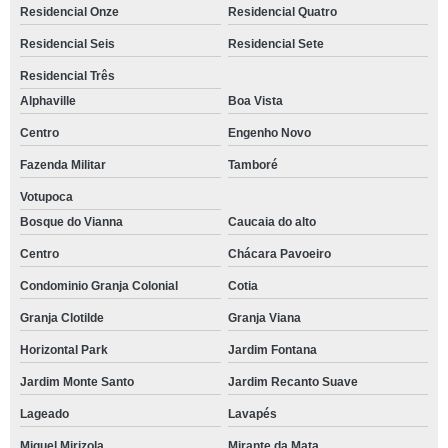
Residencial Onze
Residencial Quatro
treinamento empresarial emocional agendar Ressaca
Residencial Seis
Residencial Sete
empresa de treinamento empresarial emocional Higienópolis
Residencial Três
onde fazer treinamento de trabalho em equipe Residencial Park
Alphaville
Boa Vista
empresa de treinamento emocional empresarial Fazenda Militar
Centro
Engenho Novo
treinamento emocional empresarial agendar Centro Cotia
Fazenda Militar
Tamboré
treinamento emocional para colaborador agendar Granja Clotilde
Votupoca
treinamento de comunicação empresarial marcar Jardim América
Bosque do Vianna
Caucaia do alto
treinamento comunicação empresarial Haras Bela Vista
Centro
Chácara Pavoeiro
Condominio Granja Colonial
Cotia
treinamento emocional empresarial marcar Cerqueira César
Granja Clotilde
Granja Viana
onde fazer treinamento emocional para colaboradores Bela Vista
Horizontal Park
Jardim Fontana
treinamento e desenvolvimento empresarial marcar Moema
Jardim Monte Santo
Jardim Recanto Suave
treinamento empresarial marcar São Paulo
Lageado
Lavapés
treinamento comunicação empresarial marcar Recanto Impla
Miguel Mirizola
Mirante da Mata