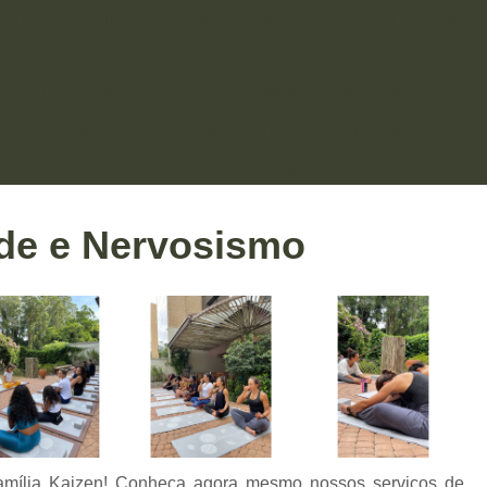
runchs
Buffet para confraternização de empresa
Buffets
ntrole para Ansiedade
Espaços para eventos
Locais pa
a eventos
Meditação
Restaurantes para eventos
Rest
Treinamento com Personal Trainer
Treinamentos Empres
Yoga
DADE
CONTROLE DE ANSIEDADE E NERVOSISMO
de e Nervosismo
amília Kaizen! Conheça agora mesmo nossos serviços de