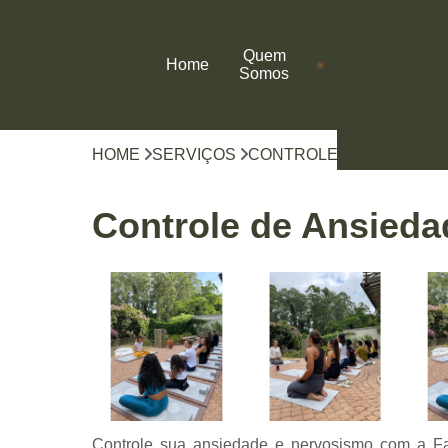
B
Co
Quem
Home
Somos
Locais par
Spa Day
HOME
SERVIÇOS
CONTROLE PARA ANSIE
Controle de Ansieda
Controle sua ansiedade e nervosismo com a F