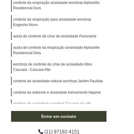
controle da respiração ansiedade worshop Alphaville
Residencial Dois
controle da respiração para ansiedade worshop
Engenho Novo
aulas de controle de crise de ansiedade Panorama
aulas de controle da respiração ansiedade Alphaville
Residencial Dois
worshop de controle de crise de ansiedade Altos
Caucaia - Caucaia Alto
controle de ansiedade natural worshop Jardim Paulista
controle do estresse e ansiedade treinamento Algarve
controle da ansiedade worshop Caucaia do alto
aulas de controle da ansiedade São Joaquim
Entre em contato
controle emocional ansiedade Cotia
(11) 97192-4151