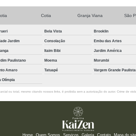
otia
Cotia
Granja Viana
São P
rueri
Bela Vista
Brooklin
dade Jardim
Consolação
Embu das Artes
ranga
Itaim Bibi
Jardim América
dim Paulistano
Moema
Morumbi
nto Amaro
Tatuapé
Vargem Grande Paulista
a Olímpia
rcial ou total, mesmo citando nossos links, é proibida sem a autorização do autor. Crime de viol
Home
Quem Somos
Serviços
Galeria
Contato
Mapa do sit