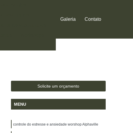
 para eventos
ra casamentos
Galeria
Contato
aurantes vegetarianos
ariais
Workshops
Solicite um orçamento
MENU
controle do estresse e ansiedade worshop Alphaville