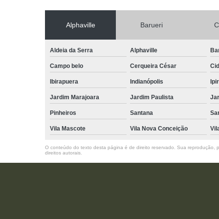
Alphaville
Barueri
C
Aldeia da Serra
Alphaville
Ba
Campo belo
Cerqueira César
Ci
Ibirapuera
Indianópolis
Ipi
Jardim Marajoara
Jardim Paulista
Jar
Pinheiros
Santana
Sa
Vila Mascote
Vila Nova Conceição
Vil
O conteúdo do texto desta página é de direito reservado. Sua reprodução, pa
direitos autorais
.