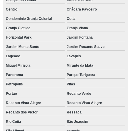
Bosque do Vianna
Caucaia do alto
aulas de controle do estresse e ansiedade Lavapés
Centro
Chácara Pavoeiro
Condominio Granja Colonial
Cotia
worshop de controle do estresse e ansiedade Jardim Paulistano
Granja Clotilde
Granja Viana
controle de ansiedade e nervosismo treinamento Caucaia do alto
Horizontal Park
Jardim Fontana
worshop de controle ansiedade Ressaca
Jardim Monte Santo
Jardim Recanto Suave
worshop de controle da respiração para ansiedade Capital
Lageado
Lavapés
worshop de controle do estresse e ansiedade Vila Olímpia
Miguel Mirizola
Mirante da Mata
controle emocional ansiedade worshop Jardim Recanto Suave
Panorama
Parque Turiguara
worshop de controle de ansiedade Engenho Novo
Petropolis
Pitas
controle da respiração ansiedade treinamento São Joaquim
Portão
Recanto Verde
aulas de controle da respiração para ansiedade Granja Clotilde
Recanto Vista Alegre
Recanto Vista Alegre
controle crise de ansiedade treinamento Santana
Recanto dos Victor
Ressaca
controle da ansiedade Morumbi
Rio Cotia
São Joaquim
aulas de controle de crise de ansiedade Vila Mariana