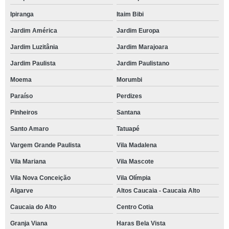
controle de ansiedade worshop Pitas
Ipiranga
Itaim Bibi
worshop de controle crise de ansiedade Residencial Nove
Jardim América
Jardim Europa
controle de crise de ansiedade Granja Viana
Jardim Luzitânia
Jardim Marajoara
aulas de controle crise de ansiedade Moema
Jardim Paulista
Jardim Paulistano
controle da ansiedade e estresse worshop Paraíso
Moema
Morumbi
controle da ansiedade treinamento Embu das Artes
Paraíso
Perdizes
controle crise de ansiedade treinamento Ressaca
Pinheiros
Santana
worshop de controle da ansiedade Jardim São Paulo II
Santo Amaro
Tatuapé
controle da respiração ansiedade worshop Vila Madalena
Vargem Grande Paulista
Vila Madalena
controle da ansiedade worshop Capital
Vila Mariana
Vila Mascote
Vila Nova Conceição
Vila Olímpia
controle da ansiedade Cidade Jardim
Algarve
Altos Caucaia - Caucaia Alto
controle emocional ansiedade treinamento Cotia
Caucaia do Alto
Centro Cotia
controle da respiração ansiedade treinamento Tatuapé
Granja Viana
Haras Bela Vista