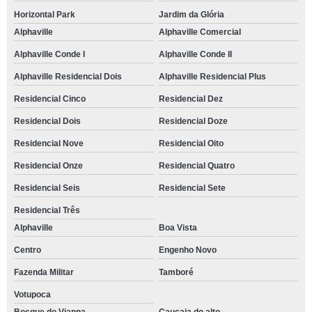
worshop de controle da respiração ansiedade São Paulo
Horizontal Park
Jardim da Glória
controle de ansiedade natural Alphaville Conde I
Alphaville
Alphaville Comercial
worshop de controle da respiração ansiedade Residencial Doze
Alphaville Conde I
Alphaville Conde II
aulas de controle de ansiedade natural Campo belo
Alphaville Residencial Dois
Alphaville Residencial Plus
controle de ansiedade natural Jardim Paulista
Residencial Cinco
Residencial Dez
controle da ansiedade e estresse worshop Alphaville
Residencial Dois
Residencial Doze
Residencial Nove
Residencial Oito
controle da respiração para ansiedade treinamento Jardim Fontana
Residencial Onze
Residencial Quatro
worshop de controle de ansiedade natural Recanto Verde
Residencial Seis
Residencial Sete
aulas de controle emocional ansiedade Granja Clotilde
Residencial Três
controle de ansiedade natural treinamento Jardim Europa
Alphaville
Boa Vista
controle do estresse e ansiedade Ressaca
Centro
Engenho Novo
controle da respiração ansiedade Miguel Mirizola
Fazenda Militar
Tamboré
controle de ansiedade Jardim São Paulo II
Votupoca
controle de crise de ansiedade worshop Centro