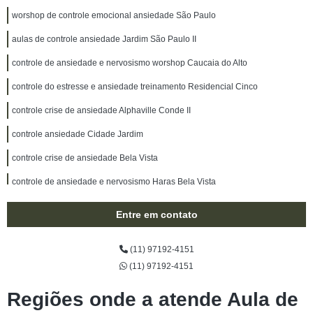
worshop de controle emocional ansiedade São Paulo
aulas de controle ansiedade Jardim São Paulo II
controle de ansiedade e nervosismo worshop Caucaia do Alto
controle do estresse e ansiedade treinamento Residencial Cinco
controle crise de ansiedade Alphaville Conde II
controle ansiedade Cidade Jardim
controle crise de ansiedade Bela Vista
controle de ansiedade e nervosismo Haras Bela Vista
controle da ansiedade treinamento Jardim Europa
Entre em contato
aulas de controle de ansiedade Alphaville Conde I
(11) 97192-4151
controle do estresse e ansiedade worshop Vila Madalena
(11) 97192-4151
worshop de controle crise de ansiedade Residencial Doze
Regiões onde a atende Aula de
controle de ansiedade Pitas