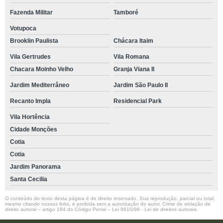
onde tem restaurantes vegetarianos para grupos Cotia
Fazenda Militar
Tamboré
restaurante vegetariano contato Caucaia do alto
Votupoca
restaurante comida vegetariana Vila Madalena
Brooklin Paulista
Chácara Itaim
endereço de restaurante de culinaria vegetariana Colinas de Cotia
Vila Gertrudes
Vila Romana
Chacara Moinho Velho
Granja Viana II
restaurante de comida vegetariana endereço Morro Grande
Jardim Mediterrâneo
Jardim São Paulo II
endereço de restaurante com café da manhã Granja Viana II
Recanto Impla
Residencial Park
restaurante de café da manhã endereço Parque Turiguara
Vila Hortência
onde tem restaurante com café da manhã Rio Cotia
Cidade Monções
restaurante com pratos vegetarianos Recanto Impla
Cotia
endereço de restaurante vegetariano buffet Paraíso
Cotia
Jardim Panorama
restaurante comida vegetariana contato São Joaquim
Santa Cecilia
restaurante de comida vegetariana Jardim Monte Santo
O conteúdo do texto desta página é de direito reservado. Sua reprodução, parcial ou total,
mesmo citando nossos links, é proibida sem a autorização do autor. Crime de violação de
restaurante com comida vegetariana endereço Jardim Pioneira
direito autoral – artigo 184 do Código Penal –
Lei 9610/98 - Lei de direitos autorais
.
endereço de restaurante com opção vegana Lageadinho