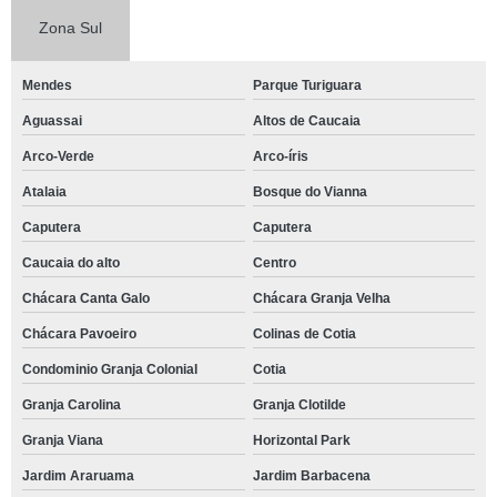
local para eventos empresariais contato Algarve
Zona Sul
local para eventos corporativos Residencial Seis
Mendes
Parque Turiguara
local para festa de 15 anos contato Nakamura Park
Aguassai
Altos de Caucaia
local para festa de 15 anos telefone Jardim Rebelato
Arco-Verde
Arco-íris
local para festa de empresa Campo belo
Atalaia
Bosque do Vianna
onde tem local para fazer festa Jardim Panorama
Caputera
Caputera
local para confraternização de empresa Algarve
Caucaia do alto
Centro
local para festas de aniversário contato Arco-Verde
Chácara Canta Galo
Chácara Granja Velha
onde tem local para eventos Jardim Caiapiá
Chácara Pavoeiro
Colinas de Cotia
local eventos corporativos contato Jardim Paulistano
Condominio Granja Colonial
Cotia
local eventos corporativos Jardim Europa
Granja Carolina
Granja Clotilde
local para festas de aniversário telefone Parque Santa Rita de Cassia
Granja Viana
Horizontal Park
Jardim Araruama
Jardim Barbacena
onde tem local para festa de 15 anos Jardim Europa