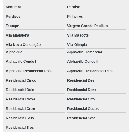
Morumbi
Paraíso
local para eventos empresariais contato Granja Viana
Perdizes
Pinheiros
local para festas telefone Jardim Recanto Suave
Tatuapé
Vargem Grande Paulista
local para festas Residencial Doze
Vila Madalena
Vila Mascote
reserva de local para eventos corporativos Recanto Verde
Vila Nova Conceição
Vila Olímpia
local para festa de empresa telefone Panamby
Alphaville
Alphaville Comercial
reserva de local para confraternização de empresa São Miguel
Alphaville Conde I
Alphaville Conde II
local para festa Portal da Primavera
Alphaville Residencial Dois
Alphaville Residencial Plus
local para eventos empresariais Cidade Jardim
Residencial Cinco
Residencial Dez
onde tem local eventos corporativos Jardim Guerreiro
Residencial Dois
Residencial Doze
local eventos corporativos Jardim Belizario
Residencial Nove
Residencial Oito
onde tem local para festas Residencial Park
Residencial Onze
Residencial Quatro
onde tem local para festas de aniversário Cotia
Residencial Seis
Residencial Sete
Residencial Três
local para confraternização de empresa Parque Monjolo