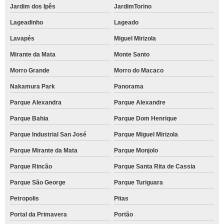
local para festa de empresa telefone Jardim Nova Cotia
Jardim dos Ipês
JardimTorino
onde tem local para fazer festa caucaia
Lageadinho
Lageado
Lavapés
Miguel Mirizola
local para eventos corporativos contato Parque Turiguara
Mirante da Mata
Monte Santo
local para eventos empresariais Indianópolis
Morro Grande
Morro do Macaco
reserva de local eventos corporativos Jardim Caiapia
Nakamura Park
Panorama
reserva de local para festa de 15 anos Granja Carolina
Parque Alexandra
Parque Alexandre
local para eventos telefone Jardim Rio das Pedras
Parque Bahia
Parque Dom Henrique
local para fazer festa telefone Jardim Cotia
Parque Industrial San José
Parque Miguel Mirizola
onde tem local para festa Vargem Grande Paulista
Parque Mirante da Mata
Parque Monjolo
local para festas e eventos telefone Vila Mascote
Parque Rincão
Parque Santa Rita de Cassia
reserva de local para fazer festa Horizontal Park
Parque São George
Parque Turiguara
local eventos corporativos telefone Nakamura Park
Petropolis
Pitas
local para fazer festa contato Cotia
Portal da Primavera
Portão