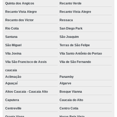
local para fazer festa Parque Miguel Mirizola
Quinta dos Angicos
Recanto Verde
local para eventos Vila Romana
Recanto Vista Alegre
Recanto Vista Alegre
local para eventos corporativos telefone Jardim Nova Cotia
Recanto dos Victor
Ressaca
local para confraternização de empresa contato Jardim Rosalina
Rio Cotia
San Diego Park
reserva de local eventos corporativos Residencial Onze
Santana
São Joaquim
São Miguel
Terras de São Felipe
local para festa contato Ressaca
Vila Jovina
Vila Santo Antônio do Portao
local para festa de 15 anos telefone caucaia
Vila São Francisco de Assis
Vila de São Fernando
reserva de local para eventos corporativos Jardim Santa Angela
caucaia
local para eventos contato Residencial Dois
Aclimação
Panamby
reserva de local para festas Aguassai
Aguaçaí
Algarve
local para festas contato Jardim Paulista
Altos Caucaia - Caucaia Alto
Bosque Vianna
local para eventos corporativos Chacara Moinho Velho
Caputera
Caucaia do Alto
local para eventos telefone Jardim Caiapia
Centreville
Centro Cotia
local para festa de empresa contato Jardim Paulistano
Granja Viana
Haras Bela Vista