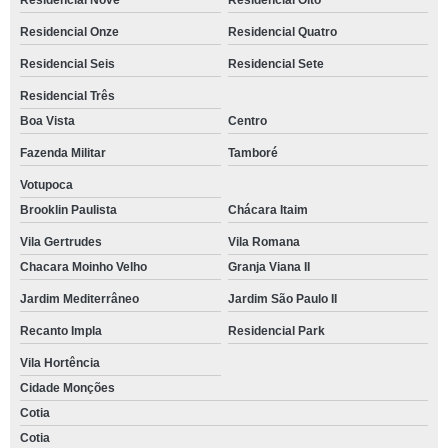
Residencial Nove
Residencial Oito
Residencial Onze
Residencial Quatro
Residencial Seis
Residencial Sete
Residencial Três
Boa Vista
Centro
Fazenda Militar
Tamboré
Votupoca
Brooklin Paulista
Chácara Itaim
Vila Gertrudes
Vila Romana
Chacara Moinho Velho
Granja Viana II
Jardim Mediterrâneo
Jardim São Paulo II
Recanto Impla
Residencial Park
Vila Hortência
Cidade Monções
Cotia
Cotia