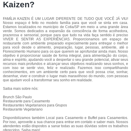
Kaizen?
FAMÍLIA KAIZEN É UM LUGAR DIFERENTE DE TUDO QUE VOCÊ JÁ VIU!
Nosso espaço é feito no modelo família para que você se sinta em casa.
Estamos localizados no município de Cotia/SP em meio a uma grande área
verde. Somos dedicados a expansão da consciência de forma acolhedora,
prazerosa e sensorial, porque para que tudo na vida faça sentido é preciso
VIVER E SENTIR AS EXPERIÊNCIAS. Proporcionamos um espaço de
restaurante com ambiente preparado especialmente para entregar o melhor
para você desde o alimento, preparação, lugar, pessoas, ambiente, até o
Florescimento Humano para os que querem se aprofundar ainda mais. Nosso
objetivo é proporcionar saúde de forma integral, para alimentação do corpo,
alma e espírito, ajudando você a despertar o seu grande potencial, ativar seus
recursos mais profundos e alcançar seus objetivos realizando seus sonhos, e
com isso se sentir vivo, feliz e realizado. Fazemos isso compartilhando
conhecimentos, em um ambiente certo para que você possa criar, sonhar,
desenhar, viver e construir o lugar mais maravilhoso do mundo, com pessoas
que ajudam você a transformar seu sonho em realidade.
Saiba mais sobre nós:
Brunch São Paulo
Restaurante para Casamento
Restaurantes Vegetarianos para Grupos
Restaurante Vegetariano
Disponibilizamos também Local para Casamento e Buffet para Casamentos.
Por isso, aproveite a sua chance para entrar em contato e saber mais. Nossos
atendentes estão dispostos a sanar todas as suas dúvidas sobre os trabalhos
oferecidos. Saiba mais!