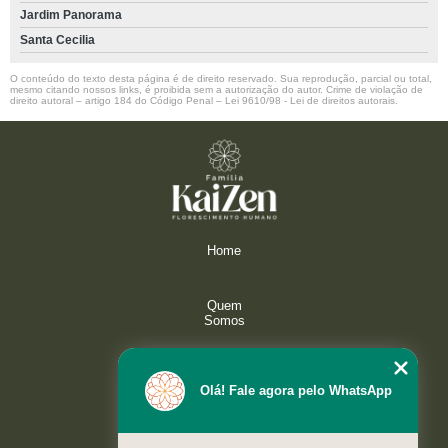
Jardim Panorama
Santa Cecilia
O conteúdo do texto desta página é de direito reservado. Sua reprodução, parcial ou total,
mesmo citando nossos links, é proibida sem a autorização do autor. Crime de violação de
direito autoral – artigo 184 do Código Penal –
Lei 9610/98 - Lei de direitos autorais
.
Home
Quem
Somos
Serviços
Olá! Fale agora pelo WhatsApp
Galeria