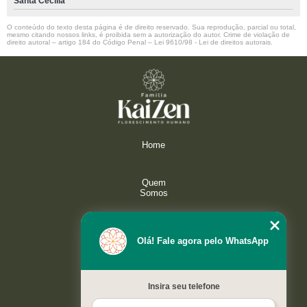
Santa Cecilia
O conteúdo do texto desta página é de direito reservado. Sua reprodução, parcial ou total,
mesmo citando nossos links, é proibida sem a autorização do autor. Crime de violação de
direito autoral – artigo 184 do Código Penal –
Lei 9610/98 - Lei de direitos autorais
.
Home
Quem
Somos
Serviços
Olá! Fale agora pelo WhatsApp
Galeria
Insira seu telefone
Contato