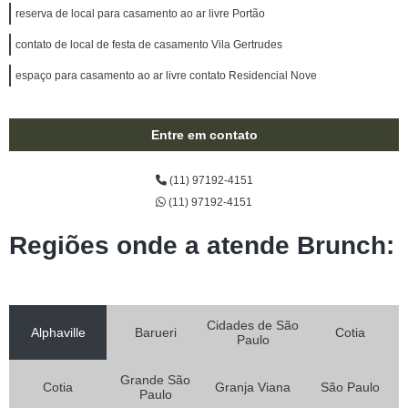
reserva de local para casamento ao ar livre Portão
contato de local de festa de casamento Vila Gertrudes
espaço para casamento ao ar livre contato Residencial Nove
Entre em contato
(11) 97192-4151
(11) 97192-4151
Regiões onde a atende Brunch:
Cidades de São
Alphaville
Barueri
Cotia
Paulo
Grande São
Cotia
Granja Viana
São Paulo
Paulo