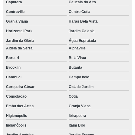
Caputera
Caucaia do Alto
Centreville
Centro Cotia
Granja Viana
Haras Bela Vista
Horizontal Park
Jardim Caiapia
Jardim da Glória
Água Espraiada
Aldeia da Serra
Alphaville
Barueri
Bela Vista
Brooklin
Butantã
Cambuci
Campo belo
Cerqueira César
Cidade Jardim
Consolação
Cotia
Embu das Artes
Granja Viana
Higienópolis
Ibirapuera
Indianópolis
Itaim Bibi