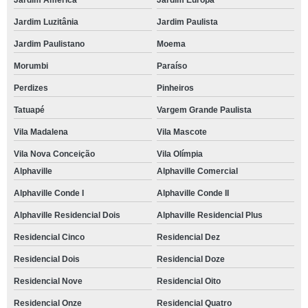
Jardim América
Jardim Europa
Jardim Luzitânia
Jardim Paulista
Jardim Paulistano
Moema
Morumbi
Paraíso
Perdizes
Pinheiros
Tatuapé
Vargem Grande Paulista
Vila Madalena
Vila Mascote
Vila Nova Conceição
Vila Olímpia
Alphaville
Alphaville Comercial
Alphaville Conde I
Alphaville Conde II
Alphaville Residencial Dois
Alphaville Residencial Plus
Residencial Cinco
Residencial Dez
Residencial Dois
Residencial Doze
Residencial Nove
Residencial Oito
Residencial Onze
Residencial Quatro