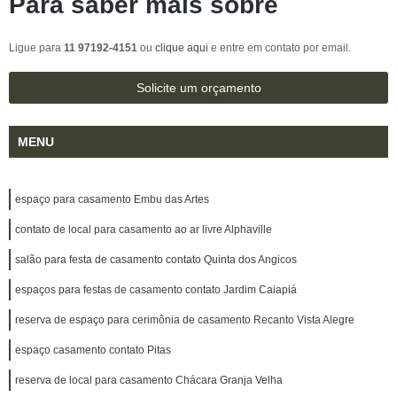
Para saber mais sobre
Ligue para
11 97192-4151
ou
clique aqui
e entre em contato por email.
Solicite um orçamento
MENU
espaço para casamento Embu das Artes
contato de local para casamento ao ar livre Alphaville
salão para festa de casamento contato Quinta dos Angicos
espaços para festas de casamento contato Jardim Caiapiá
reserva de espaço para cerimônia de casamento Recanto Vista Alegre
espaço casamento contato Pitas
reserva de local para casamento Chácara Granja Velha