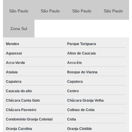
São Paulo
São Paulo
São Paulo
São Paulo
Zona Sul
Mendes
Parque Turiguara
Aguassai
Altos de Caucaia
Arco-Verde
Arco-íris
Atalaia
Bosque do Vianna
Caputera
Caputera
Caucaia do alto
Centro
Chácara Canta Galo
Chácara Granja Velha
Chácara Pavoeiro
Colinas de Cotia
Condominio Granja Colonial
Cotia
Granja Carolina
Granja Clotilde