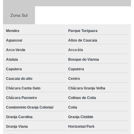
Zona Sul
Mendes
Parque Turiguara
Aguassai
Altos de Caucaia
Arco-Verde
Arco-íris
Atalaia
Bosque do Vianna
Caputera
Caputera
Caucaia do alto
Centro
Chácara Canta Galo
Chácara Granja Velha
Chácara Pavoeiro
Colinas de Cotia
Condominio Granja Colonial
Cotia
Granja Carolina
Granja Clotilde
Granja Viana
Horizontal Park