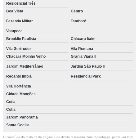
Residencial Três
Boa Vista
Centro
Fazenda Militar
Tamboré
Votupoca
Brooklin Paulista
Chácara Itaim
Vila Gertrudes
Vila Romana
Chacara Moinho Velho
Granja Viana II
Jardim Mediterrâneo
Jardim São Paulo II
Recanto Impla
Residencial Park
Vila Hortência
Cidade Monções
Cotia
Cotia
Jardim Panorama
Santa Cecilia
O conteúdo do texto desta página é de direito reservado. Sua reprodução, parcial ou total,