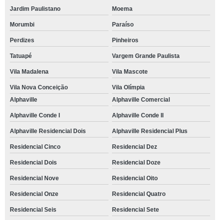
Jardim Paulistano
Moema
Morumbi
Paraíso
Perdizes
Pinheiros
Tatuapé
Vargem Grande Paulista
Vila Madalena
Vila Mascote
Vila Nova Conceição
Vila Olímpia
Alphaville
Alphaville Comercial
Alphaville Conde I
Alphaville Conde II
Alphaville Residencial Dois
Alphaville Residencial Plus
Residencial Cinco
Residencial Dez
Residencial Dois
Residencial Doze
Residencial Nove
Residencial Oito
Residencial Onze
Residencial Quatro
Residencial Seis
Residencial Sete