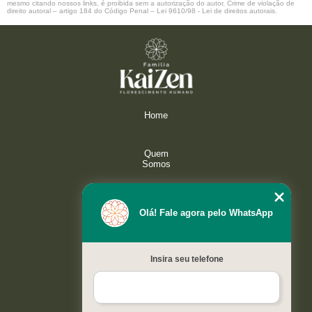
mesmo citando nossos links, é proibida sem a autorização do autor. Crime de violação de
direito autoral – artigo 184 do Código Penal –
Lei 9610/98 - Lei de direitos autorais
.
Home
Quem
Somos
Serviços
Olá! Fale agora pelo WhatsApp
Galeria
Insira seu telefone
Contato