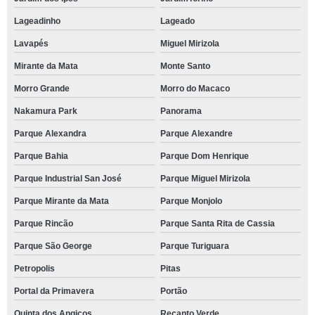
Lageadinho
Lageado
Lavapés
Miguel Mirizola
Mirante da Mata
Monte Santo
Morro Grande
Morro do Macaco
Nakamura Park
Panorama
Parque Alexandra
Parque Alexandre
Parque Bahia
Parque Dom Henrique
Parque Industrial San José
Parque Miguel Mirizola
Parque Mirante da Mata
Parque Monjolo
Parque Rincão
Parque Santa Rita de Cassia
Parque São George
Parque Turiguara
Petropolis
Pitas
Portal da Primavera
Portão
Quinta dos Angicos
Recanto Verde