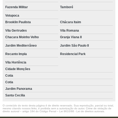
Fazenda Militar
Tamboré
Votupoca
Brooklin Paulista
Chácara Itaim
Vila Gertrudes
Vila Romana
Chacara Moinho Velho
Granja Viana II
Jardim Mediterrâneo
Jardim São Paulo II
Recanto Impla
Residencial Park
Vila Hortência
Cidade Monções
Cotia
Cotia
Jardim Panorama
Santa Cecilia
O conteúdo do texto desta página é de direito reservado. Sua reprodução, parcial ou total,
mesmo citando nossos links, é proibida sem a autorização do autor. Crime de violação de
direito autoral – artigo 184 do Código Penal –
Lei 9610/98 - Lei de direitos autorais
.