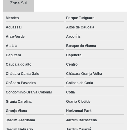
Zona Sul
Mendes
Parque Turiguara
Aguassai
Altos de Caucaia
Arco-Verde
Arco-íris
Atalaia
Bosque do Vianna
Caputera
Caputera
Caucaia do alto
Centro
Chácara Canta Galo
Chácara Granja Velha
Chácara Pavoeiro
Colinas de Cotia
Condominio Granja Colonial
Cotia
Granja Carolina
Granja Clotilde
Granja Viana
Horizontal Park
Jardim Araruama
Jardim Barbacena
Jardim Belizario
Jardim Caiapiá