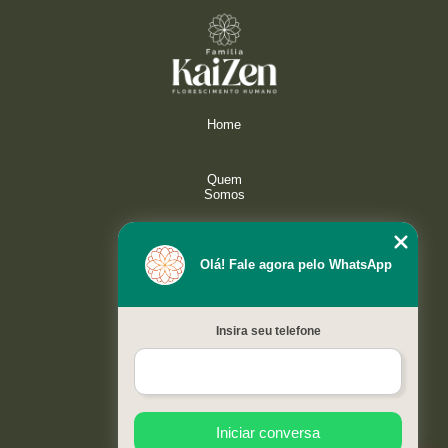
Home
Quem
Somos
Serviços
Olá! Fale agora pelo WhatsApp
Galeria
Insira seu telefone
Contato
Mapa do
site
Iniciar conversa