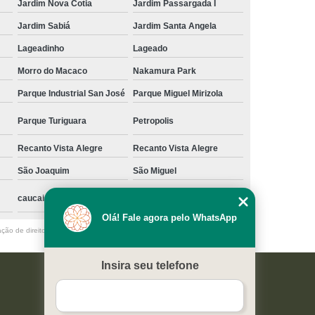
Jardim Nova Cotia
Jardim Passargada I
Jardim Sabiá
Jardim Santa Angela
Lageadinho
Lageado
Morro do Macaco
Nakamura Park
Parque Industrial San José
Parque Miguel Mirizola
Parque Turiguara
Petropolis
Recanto Vista Alegre
Recanto Vista Alegre
São Joaquim
São Miguel
caucaia
Olá! Fale agora pelo WhatsApp
ação de direito autoral – artigo 184 do Código Penal –
Lei 9610/98 - Lei de
Insira seu telefone