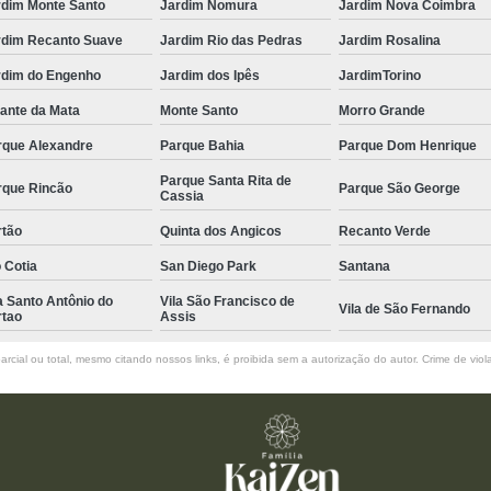
rdim Monte Santo
Jardim Nomura
Jardim Nova Coimbra
rdim Recanto Suave
Jardim Rio das Pedras
Jardim Rosalina
rdim do Engenho
Jardim dos Ipês
JardimTorino
ante da Mata
Monte Santo
Morro Grande
rque Alexandre
Parque Bahia
Parque Dom Henrique
Parque Santa Rita de
rque Rincão
Parque São George
Cassia
rtão
Quinta dos Angicos
Recanto Verde
 Cotia
San Diego Park
Santana
a Santo Antônio do
Vila São Francisco de
Vila de São Fernando
rtao
Assis
rcial ou total, mesmo citando nossos links, é proibida sem a autorização do autor. Crime de viol