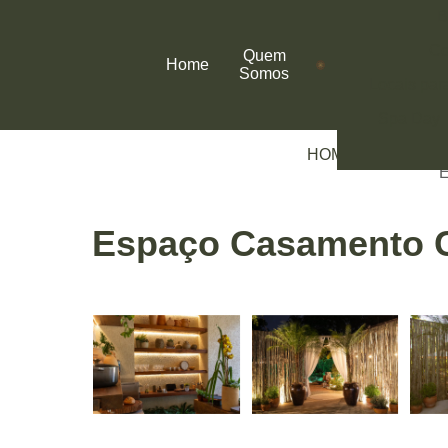
B
Co
Quem
Home
Somos
Locais par
Spa Day
HOME
SERVIÇO
Espaço Casamento C