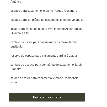
América
espaço para casamento telefone Parque Alexandre
espaço para cerimônia de casamento telefone Votupoca
locais para casamento ao ar livre telefone Altos Caucaia
- Caucaia Alto
contato de locais para casamento ao ar livre Jardim
Luzitânia
reserva de espaço para casamento Jardim Caiapia
contato de espaço para cerimônia de casamento Jardim
Pioneira
salões de festa para casamento telefone Residencial
Nove
contato de salão para festa de casamento Residencial
Onze
Entre em contato
contato de espaço casamento Jardim São Paulo II