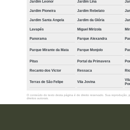
Jardim Leonor
Jardim Lina
Ja
Jardim Pioneira
Jardim Rebelato
Ja
Jardim Santa Angela
Jardim da Glória
Ja
Lavapés
Miguel Mirizola
Mir
Panorama
Parque Alexandra
Pa
Parque Mirante da Mata
Parque Monjolo
Pa
Pitas
Portal da Primavera
Po
Recanto dos Victor
Ressaca
Rio
Vil
Terras de São Felipe
Vila Jovina
Po
O conteúdo do texto desta página é de direito reservado. Sua reprodução, pa
direitos autorais
.