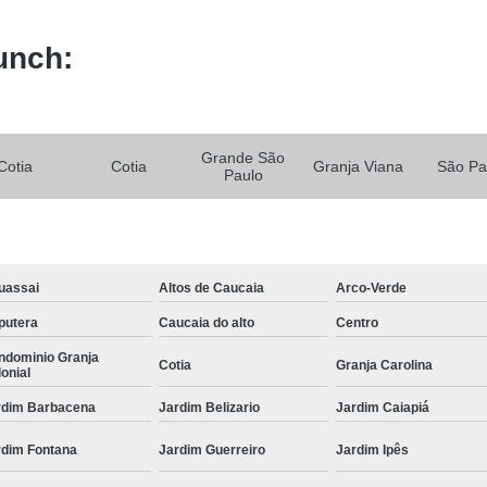
unch:
Grande São
Cotia
Cotia
Granja Viana
São Pa
Paulo
uassai
Altos de Caucaia
Arco-Verde
putera
Caucaia do alto
Centro
ndominio Granja
Cotia
Granja Carolina
onial
rdim Barbacena
Jardim Belizario
Jardim Caiapiá
rdim Fontana
Jardim Guerreiro
Jardim Ipês