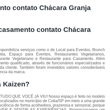
to contato Chácara Granja
casamento contato Chácara
isponibiliza serviços como o de Local para Eventos, Brunch
a, Espaço para Eventos, Restaurantes Vegetarianos,
urante Vegetariano e Restaurante para Casamento. Além
to qualificado, através de funcionários especializados e
a cliente. Também foram investidos valores consideráveis
ência da marca.
a Kaizen?
DO QUE VOCÊ JÁ VIU! Nosso espaço é feito no modelo
 localizados no município de Cotia/SP em meio a uma grande
iência de forma acolhedora, prazerosa e sensorial, porque
so VIVER E SENTIR AS EXPERIÊNCIAS. Proporcionamos um