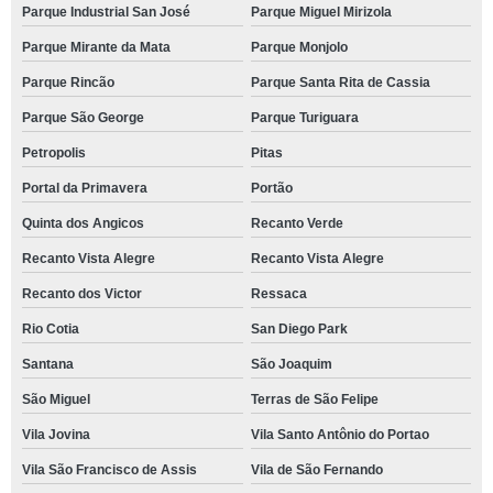
Parque Industrial San José
Parque Miguel Mirizola
espaço para eventos pequenos Horizontal Park
Parque Mirante da Mata
Parque Monjolo
espaço de eventos corporativos endereço Cotia
Parque Rincão
Parque Santa Rita de Cassia
espaço para festa de debutante Residencial Dez
Parque São George
Parque Turiguara
espaço para confraternização de empresa reservar Santa Cecilia
Petropolis
Pitas
espaço para eventos empresariais Vila de São Fernando
Portal da Primavera
Portão
onde tem espaço para festa de casamento Alphaville
Quinta dos Angicos
Recanto Verde
espaço para confraternização de empresa Vila Nova Conceição
Recanto Vista Alegre
Recanto Vista Alegre
telefone de espaço para eventos empresariais Petropolis
Recanto dos Victor
Ressaca
telefone de espaço para festa Jardim Araruama
Rio Cotia
San Diego Park
telefone de espaço para eventos corporativos Jardim Paulista
Santana
São Joaquim
São Miguel
Terras de São Felipe
telefone de espaço de eventos corporativos Jardim Nomura
Vila Jovina
Vila Santo Antônio do Portao
espaço para festas de aniversário Jardim Santa Angela
Vila São Francisco de Assis
Vila de São Fernando
espaço para eventos endereço Vila Romana