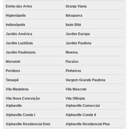
espaço para festa de casamento endereço Bela Vista
Embu das Artes
Granja Viana
espaço para eventos Panamby
Higienópolis
Ibirapuera
espaço de eventos endereço Vargem Grande Paulista
Indianópolis
Itaim Bibi
espaço para eventos empresariais endereço Alphaville
Jardim América
Jardim Europa
telefone de espaço para eventos empresariais Granja Clotilde
Jardim Luzitânia
Jardim Paulista
Jardim Paulistano
Moema
espaço para festa de debutante endereço Monte Santo
Morumbi
Paraíso
onde tem espaço de eventos Parque São George
Perdizes
Pinheiros
espaço para eventos pequenos endereço Indianópolis
Tatuapé
Vargem Grande Paulista
espaço para confraternização reservar Pitas
Vila Madalena
Vila Mascote
espaço para festa de casamento reservar San Diego Park
Vila Nova Conceição
Vila Olímpia
espaço para confraternização endereço Residencial Onze
Alphaville
Alphaville Comercial
espaço de eventos Jardim Guerreiro
Alphaville Conde I
Alphaville Conde II
espaço para eventos corporativos Jardim Ipês
Alphaville Residencial Dois
Alphaville Residencial Plus