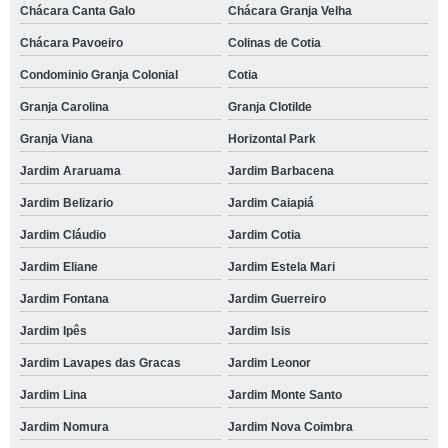
espaço para eventos reservar Caucaia do alto
Chácara Canta Galo
Chácara Granja Velha
telefone de espaço para eventos Jardim Sabiá
Chácara Pavoeiro
Colinas de Cotia
espaço de eventos reservar Chácara Pavoeiro
Condominio Granja Colonial
Cotia
espaço de eventos endereço Jardim Lavapes das Gracas
Granja Carolina
Granja Clotilde
espaço para eventos endereço Granja Viana
Granja Viana
Horizontal Park
Jardim Araruama
Jardim Barbacena
telefone de espaço para festa de casamento Horizontal Park
Jardim Belizario
Jardim Caiapiá
telefone de espaço para eventos pequenos Mirante da Mata
Jardim Cláudio
Jardim Cotia
espaço para confraternização reservar Parque Turiguara
Jardim Eliane
Jardim Estela Mari
telefone de espaço para confraternização Tamboré
Jardim Fontana
Jardim Guerreiro
espaço para confraternização de empresa Residencial Nove
Jardim Ipês
Jardim Isis
telefone de espaço para confraternização Alphaville Conde I
Jardim Lavapes das Gracas
Jardim Leonor
onde tem espaço para festa de debutante Caucaia do Alto
Jardim Lina
Jardim Monte Santo
onde tem espaço para festa Jardim Cláudio
Jardim Nomura
Jardim Nova Coimbra
espaço para confraternização de empresa reservar Boa Vista