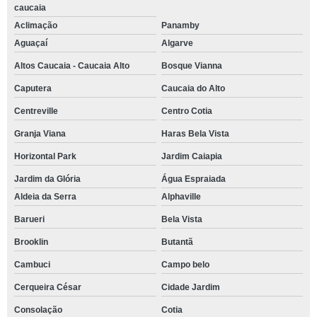
caucaia
telefone de espaço de eventos Panorama
Aclimação
Panamby
espaço para festas de aniversário Jardim Recanto Suave
Aguaçaí
Algarve
onde tem espaço para eventos pequenos Residencial Dez
Altos Caucaia - Caucaia Alto
Bosque Vianna
espaço para eventos empresariais reservar Vila Romana
Caputera
Caucaia do Alto
espaço para confraternização de empresa endereço Caputera
Centreville
Centro Cotia
espaço para eventos corporativos Condominio Granja Colonial
Granja Viana
Haras Bela Vista
Horizontal Park
Jardim Caiapia
telefone de espaço de eventos Jardim Paulista
Jardim da Glória
Água Espraiada
onde tem espaço para eventos empresariais Parque Turiguara
Aldeia da Serra
Alphaville
espaço para eventos pequenos reservar Jardim Santa Angela
Barueri
Bela Vista
espaço para festa Colinas de Cotia
Brooklin
Butantã
onde tem espaço para festa de casamento Jardim Cláudio
Cambuci
Campo belo
espaço de eventos reservar Residencial Cinco
Cerqueira César
Cidade Jardim
telefone de espaço para eventos Residencial Dez
Consolação
Cotia