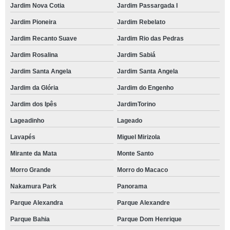
Jardim Nova Cotia
Jardim Passargada I
onde tem espaço de eventos Horizontal Park
Jardim Pioneira
Jardim Rebelato
telefone de espaço para confraternização de empresa Cerqueira César
Jardim Recanto Suave
Jardim Rio das Pedras
espaço para festa de debutante reservar Chácara Granja Velha
Jardim Rosalina
Jardim Sabiá
espaço para eventos pequenos Jardim Cláudio
Jardim Santa Angela
Jardim Santa Angela
espaço para festa endereço Morro do Macaco
Jardim da Glória
Jardim do Engenho
espaço para confraternização endereço Morro do Macaco
Jardim dos Ipês
JardimTorino
espaço para festa de debutante reservar Jardim Nova Coimbra
Lageadinho
Lageado
Lavapés
Miguel Mirizola
espaço para eventos corporativos endereço Recanto Vista Alegre
Mirante da Mata
Monte Santo
telefone de espaço para festa de debutante Alphaville Conde I
Morro Grande
Morro do Macaco
espaço para eventos corporativos endereço Parque Turiguara
Nakamura Park
Panorama
onde tem espaço para festas de aniversário Cotia
Parque Alexandra
Parque Alexandre
onde tem espaço para eventos pequenos Jardim Barbacena
Parque Bahia
Parque Dom Henrique
espaço para confraternização Panorama