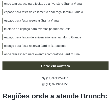
onde tem espaço para festas de aniversário Granja Viana
espaço para festa de casamento endereço Jardim Cláudio
espaço para festa reservar Granja Viana
telefone de espaço para eventos pequenos Cotia
espaço para festas de aniversário reservar Morro Grande
espaço para festa reservar Jardim Barbacena
onde tem espaço para eventos corporativos Jardim Lina
espaço de eventos corporativos Atalaia
Entre em contato
espaço para festas de aniversário endereço Cidade Monções
(11) 97192-4151
onde tem espaço para eventos Parque Turiguara
(11) 97192-4151
telefone de espaço para confraternização de empresa Panamby
Regiões onde a atende Brunch:
onde tem espaço para eventos empresariais Jardim Cláudio
espaço para eventos pequenos reservar Vila Olímpia