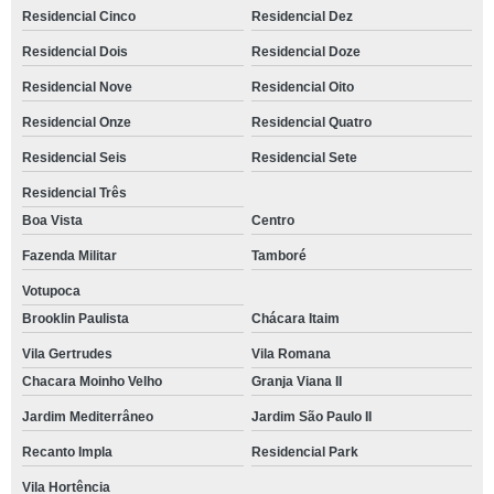
onde tem espaço para eventos corporativos Parque Mirante da Mata
Residencial Cinco
Residencial Dez
espaço para festa de casamento Chácara Canta Galo
Residencial Dois
Residencial Doze
espaço para festa de debutante endereço Jardim Rebelato
Residencial Nove
Residencial Oito
onde tem espaço de eventos corporativos Caputera
Residencial Onze
Residencial Quatro
espaço para festa Jardim América
Residencial Seis
Residencial Sete
Residencial Três
espaço para festa de casamento reservar Quinta dos Angicos
Boa Vista
Centro
onde tem espaço para confraternização Mirante da Mata
Fazenda Militar
Tamboré
onde tem espaço para confraternização de empresa Jardim Paulistano
Votupoca
espaço para eventos reservar Jardim Passargada I
Brooklin Paulista
Chácara Itaim
espaço para eventos empresariais endereço Vila Mascote
Vila Gertrudes
Vila Romana
Chacara Moinho Velho
Granja Viana II
espaço de eventos corporativos reservar Alphaville
Jardim Mediterrâneo
Jardim São Paulo II
espaço para festa endereço Jardim do Engenho
Recanto Impla
Residencial Park
espaço de eventos corporativos reservar Parque Rincão
Vila Hortência