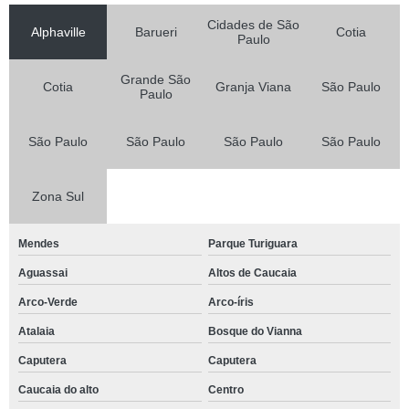
telefone de espaço para festa de casamento Altos de Caucaia
Cidades de São
Alphaville
Barueri
Cotia
Paulo
espaço para confraternização Campo belo
onde tem espaço de eventos corporativos Jardim Pioneira
Grande São
Cotia
Granja Viana
São Paulo
Paulo
espaço de eventos corporativos endereço Cidade Jardim
onde tem espaço para eventos Jardim Cláudio
São Paulo
São Paulo
São Paulo
São Paulo
espaço de eventos corporativos Alphaville Residencial Dois
onde tem espaço para festa Jardim Cláudio
Zona Sul
espaço para confraternização de empresa endereço Santana
Mendes
Parque Turiguara
espaço para festa de casamento Miguel Mirizola
Aguassai
Altos de Caucaia
espaço para festas de aniversário endereço Granja Viana
Arco-Verde
Arco-íris
espaço de eventos Granja Viana II
Atalaia
Bosque do Vianna
onde tem espaço para confraternização de empresa Altos de Caucaia
Caputera
Caputera
telefone de espaço para festa de debutante Bosque do Vianna
Caucaia do alto
Centro