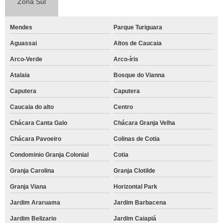
Zona Sul
espaço de eventos reservar Consolação
espaço para eventos empresariais reservar Jardim Europa
Mendes
Parque Turiguara
onde tem espaço de eventos Tatuapé
Aguassai
Altos de Caucaia
onde tem espaço para confraternização Jardim Belizario
Arco-Verde
Arco-íris
onde tem espaço para eventos empresariais Recanto Vista Alegre
Atalaia
Bosque do Vianna
Caputera
Caputera
onde tem espaço para eventos empresariais Parque Monjolo
Caucaia do alto
Centro
telefone de espaço para eventos corporativos San Diego Park
Chácara Canta Galo
Chácara Granja Velha
espaço para confraternização reservar Paraíso
Chácara Pavoeiro
Colinas de Cotia
espaço para festa de casamento Santana
Condominio Granja Colonial
Cotia
espaço para confraternização de empresa reservar Alphaville Comercial
Granja Carolina
Granja Clotilde
telefone de espaço para festa de casamento JardimTorino
Granja Viana
Horizontal Park
espaço para festa de debutante reservar Petropolis
Jardim Araruama
Jardim Barbacena
espaço para festa de debutante reservar Rio Cotia
Jardim Belizario
Jardim Caiapiá