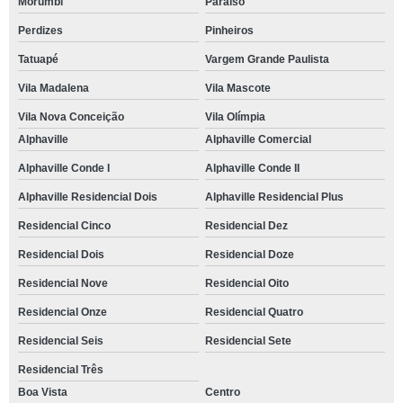
Morumbi
Paraíso
telefone de espaço para confraternização de empresa Recanto Vista Alegre
Perdizes
Pinheiros
espaço para eventos endereço Granja Viana
Tatuapé
Vargem Grande Paulista
onde tem espaço para eventos pequenos Residencial Dois
Vila Madalena
Vila Mascote
espaço para confraternização de empresa endereço Vila Jovina
Vila Nova Conceição
Vila Olímpia
espaço para confraternização de empresa reservar Pinheiros
Alphaville
Alphaville Comercial
Alphaville Conde I
Alphaville Conde II
telefone de espaço para eventos pequenos Jardim Paulista
Alphaville Residencial Dois
Alphaville Residencial Plus
onde tem espaço para festas de aniversário Centro
Residencial Cinco
Residencial Dez
espaço para eventos empresariais Jardim Lina
Residencial Dois
Residencial Doze
onde tem espaço para eventos corporativos Parque Monjolo
Residencial Nove
Residencial Oito
espaço para confraternização de empresa Recanto Vista Alegre
Residencial Onze
Residencial Quatro
espaço para eventos corporativos Cotia
Residencial Seis
Residencial Sete
espaço para festa de casamento endereço Arco-Verde
Residencial Três
espaço para festas de aniversário Residencial Quatro
Boa Vista
Centro