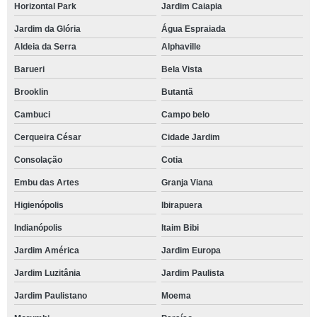
Horizontal Park
Jardim Caiapia
espaço para confraternização de empresa Aclimação
Jardim da Glória
Água Espraiada
telefone de espaço para eventos pequenos Alphaville Comercial
Aldeia da Serra
Alphaville
onde tem espaço para confraternização de empresa Morro Grande
Barueri
Bela Vista
espaço para eventos corporativos endereço Portão
Brooklin
Butantã
telefone de espaço de eventos Jardim Rosalina
Cambuci
Campo belo
Cerqueira César
Cidade Jardim
telefone de espaço de eventos corporativos Alphaville
Consolação
Cotia
espaço para eventos pequenos reservar Jardim América
Embu das Artes
Granja Viana
espaço de eventos corporativos Horizontal Park
Higienópolis
Ibirapuera
espaço para festa reservar Santa Cecilia
Indianópolis
Itaim Bibi
espaço para festa endereço Recanto Verde
Jardim América
Jardim Europa
espaço para festa de debutante endereço Colinas de Cotia
Jardim Luzitânia
Jardim Paulista
espaço para eventos reservar Jardim Barbacena
Jardim Paulistano
Moema
onde tem espaço para festa de casamento Água Espraiada