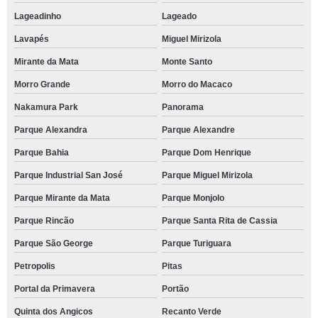
telefone de espaço para festa de casamento Algarve
Lageadinho
Lageado
espaço para festa de debutante endereço Parque Rincão
Lavapés
Miguel Mirizola
espaço de eventos Vila Hortência
Mirante da Mata
Monte Santo
espaço para festa de casamento São Miguel
Morro Grande
Morro do Macaco
espaço para festas de aniversário reservar Monte Santo
Nakamura Park
Panorama
espaço para eventos pequenos reservar Parque São George
Parque Alexandra
Parque Alexandre
telefone de espaço para eventos empresariais Jardim Monte Santo
Parque Bahia
Parque Dom Henrique
espaço para eventos empresariais reservar Arco-Verde
Parque Industrial San José
Parque Miguel Mirizola
onde tem espaço para eventos pequenos Jardim Recanto Suave
Parque Mirante da Mata
Parque Monjolo
onde tem espaço para eventos Lageadinho
Parque Rincão
Parque Santa Rita de Cassia
onde tem espaço para festa de debutante Vila de São Fernando
Parque São George
Parque Turiguara
Petropolis
Pitas
espaço para confraternização de empresa endereço Cotia
Portal da Primavera
Portão
telefone de espaço para festas de aniversário Jardim Belizario
Quinta dos Angicos
Recanto Verde
telefone de espaço para confraternização Jardim Pioneira