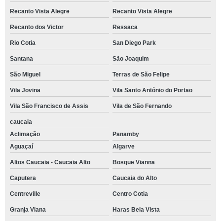
Recanto Vista Alegre
Recanto Vista Alegre
onde tem espaço de eventos Jardim Araruama
Recanto dos Victor
Ressaca
espaço de eventos corporativos endereço Paraíso
Rio Cotia
San Diego Park
espaço para confraternização endereço Aguassai
Santana
São Joaquim
espaço de eventos corporativos reservar Jardim Caiapiá
São Miguel
Terras de São Felipe
espaço de eventos Residencial Dois
Vila Jovina
Vila Santo Antônio do Portao
espaço para festas de aniversário endereço Morro do Macaco
Vila São Francisco de Assis
Vila de São Fernando
onde tem espaço para confraternização Jardim Europa
caucaia
espaço para eventos pequenos Bela Vista
Aclimação
Panamby
Aguaçaí
Algarve
telefone de espaço para eventos Ressaca
Altos Caucaia - Caucaia Alto
Bosque Vianna
onde tem espaço para festa Pitas
Caputera
Caucaia do Alto
espaço para festa de casamento endereço Parque Santa Rita de Cassia
Centreville
Centro Cotia
espaço para festa Chácara Canta Galo
Granja Viana
Haras Bela Vista
espaço para confraternização reservar Ibirapuera