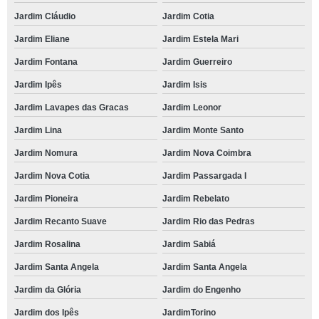
onde tem espaço para festa de debutante Caucaia do alto
Jardim Cláudio
Jardim Cotia
telefone de espaço para festa de debutante Cotia
Jardim Eliane
Jardim Estela Mari
espaço para eventos pequenos endereço Alphaville
Jardim Fontana
Jardim Guerreiro
espaço para festa de debutante Ibirapuera
Jardim Ipês
Jardim Isis
espaço de eventos reservar Embu das Artes
Jardim Lavapes das Gracas
Jardim Leonor
onde tem espaço para festa Jardim Mediterrâneo
Jardim Lina
Jardim Monte Santo
espaço para festa reservar São Miguel
Jardim Nomura
Jardim Nova Coimbra
espaço para eventos corporativos Jardim Monte Santo
Jardim Nova Cotia
Jardim Passargada I
Jardim Pioneira
Jardim Rebelato
telefone de espaço para eventos Vila Gertrudes
Jardim Recanto Suave
Jardim Rio das Pedras
espaço para eventos pequenos Jardim do Engenho
Jardim Rosalina
Jardim Sabiá
espaço de eventos endereço Santana
Jardim Santa Angela
Jardim Santa Angela
espaço para festa Altos de Caucaia
Jardim da Glória
Jardim do Engenho
espaço para eventos endereço Parque Miguel Mirizola
Jardim dos Ipês
JardimTorino