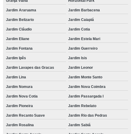
contato de buffet para festa corporativa Residencial Dois
Granja Viana
Horizontal Park
Jardim Araruama
Jardim Barbacena
buffet para festa de confraternização contato Jardim da Glória
Jardim Belizario
Jardim Caiapiá
buffet festa corporativa Jardim Barbacena
Jardim Cláudio
Jardim Cotia
buffet para confraternização de final de ano contato Caputera
Jardim Eliane
Jardim Estela Mari
buffet para confraternização de final de ano telefone Mirante da Mata
Jardim Fontana
Jardim Guerreiro
contato de buffet para empresa Granja Carolina
Jardim Ipês
Jardim Isis
buffet para festa de confraternização telefone Parque Santa Rita de Cassia
Jardim Lavapes das Gracas
Jardim Leonor
buffet de confraternização telefone Recanto Impla
Jardim Lina
Jardim Monte Santo
buffet para festa empresarial contato Residencial Quatro
Jardim Nomura
Jardim Nova Coimbra
contato de buffet de churrasco para confraternização Barueri
Jardim Nova Cotia
Jardim Passargada I
contato de buffet para festa de empresa Alphaville Comercial
Jardim Pioneira
Jardim Rebelato
contato de buffet para empresa Cotia
Jardim Recanto Suave
Jardim Rio das Pedras
reserva de buffet festa corporativa Parque Alexandra
Jardim Rosalina
Jardim Sabiá
contato de buffet de confraternização Jardim Estela Mari