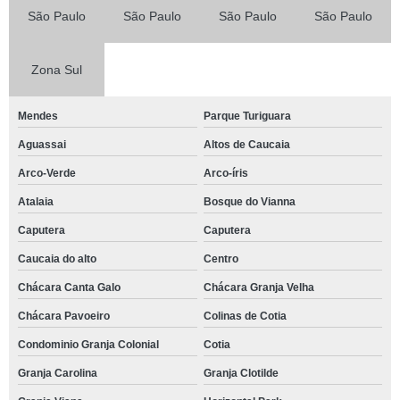
contato de buffet para festa de confraternização Granja Carolina
São Paulo
São Paulo
São Paulo
São Paulo
buffet para festa de empresa Brooklin Paulista
buffet para confraternização de empresas Parque Dom Henrique
Zona Sul
buffet para festa de confraternização telefone Jardim Passargada I
Mendes
Parque Turiguara
buffet festa corporativa telefone Algarve
Aguassai
Altos de Caucaia
contato de buffet para confraternização Brooklin
Arco-Verde
Arco-íris
reserva de buffet de confraternização Parque Bahia
Atalaia
Bosque do Vianna
buffet empresarial contato Brooklin Paulista
Caputera
Caputera
reserva de buffet empresarial Granja Viana
Caucaia do alto
Centro
buffet para confraternização telefone Vila Nova Conceição
Chácara Canta Galo
Chácara Granja Velha
buffet empresarial Moema
Chácara Pavoeiro
Colinas de Cotia
buffet para festa empresarial Higienópolis
Condominio Granja Colonial
Cotia
buffet para confraternização de empresas contato Jardim Nova Cotia
Granja Carolina
Granja Clotilde