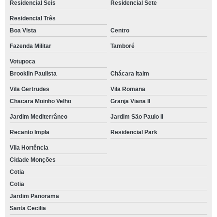
buffet para confraternização contato Morro Grande
Residencial Seis
Residencial Sete
Residencial Três
reserva de buffet para festa corporativa Vila de São Fernando
Boa Vista
Centro
buffet para empresa telefone Brooklin
Fazenda Militar
Tamboré
contato de buffet festa corporativa Jardim dos Ipês
Votupoca
buffet de confraternização contato Jardim Cotia
Brooklin Paulista
Chácara Itaim
buffet para festa de confraternização contato Jardim Barbacena
Vila Gertrudes
Vila Romana
Chacara Moinho Velho
Granja Viana II
reserva de buffet para festa de confraternização Miguel Mirizola
Jardim Mediterrâneo
Jardim São Paulo II
buffet de churrasco para confraternização Panamby
Recanto Impla
Residencial Park
buffet para festa empresarial contato Horizontal Park
Vila Hortência
reserva de buffet de churrasco para confraternização Parque Alexandra
Cidade Monções
buffet para festa de empresa contato Jardim Guerreiro
Cotia
buffet para festa corporativa telefone Jardim Pioneira
Cotia
Jardim Panorama
buffet para festa corporativa Água Espraiada
Santa Cecilia