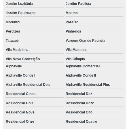
buffet para festa de empresa telefone Tatuapé
Jardim Luzitânia
Jardim Paulista
Jardim Paulistano
Moema
buffet para festa corporativa telefone Jardim Fontana
Morumbi
Paraíso
buffet de confraternização telefone Cambuci
Perdizes
Pinheiros
reserva de buffet para festa de empresa Parque Dom Henrique
Tatuapé
Vargem Grande Paulista
buffet para empresa contato Ibirapuera
Vila Madalena
Vila Mascote
reserva de buffet empresarial Caputera
Vila Nova Conceição
Vila Olímpia
buffet para festa corporativa contato Jardim Barbacena
Alphaville
Alphaville Comercial
buffet festa corporativa Recanto dos Victor
Alphaville Conde I
Alphaville Conde II
buffet para festa corporativa contato Perdizes
Alphaville Residencial Dois
Alphaville Residencial Plus
buffet de churrasco para confraternização Jardim Lina
Residencial Cinco
Residencial Dez
buffet para confraternização Rio Cotia
Residencial Dois
Residencial Doze
contato de buffet para confraternização de empresas Aguaçaí
Residencial Nove
Residencial Oito
reserva de buffet para festa corporativa Parque Miguel Mirizola
Residencial Onze
Residencial Quatro