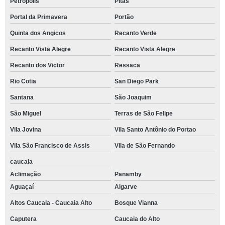
Petropolis
Pitas
contato de buffet festa corporativa Residencial Dois
Portal da Primavera
Portão
buffet para festa empresarial telefone Haras Bela Vista
Quinta dos Angicos
Recanto Verde
contato de buffet para confraternização de final de ano Residencial Park
Recanto Vista Alegre
Recanto Vista Alegre
buffet para confraternização de final de ano Higienópolis
Recanto dos Victor
Ressaca
buffet para festa corporativa Altos Caucaia - Caucaia Alto
Rio Cotia
San Diego Park
buffet festa corporativa contato Parque Mirante da Mata
Santana
São Joaquim
São Miguel
Terras de São Felipe
buffet empresarial contato Residencial Dez
Vila Jovina
Vila Santo Antônio do Portao
reserva de buffet para empresa Arco-Verde
Vila São Francisco de Assis
Vila de São Fernando
reserva de buffet para confraternização de empresas Pitas
caucaia
buffet para empresa Jardim do Engenho
Aclimação
Panamby
buffet para festa de empresa Vila Romana
Aguaçaí
Algarve
contato de buffet para confraternização de empresas Jardim Barbacena
Altos Caucaia - Caucaia Alto
Bosque Vianna
buffet empresarial telefone Jardim Caiapiá
Caputera
Caucaia do Alto