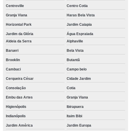
reserva de buffet festa corporativa Cidade Monções
Centreville
Centro Cotia
reserva de buffet para empresa Alphaville
Granja Viana
Haras Bela Vista
Horizontal Park
Jardim Caiapia
buffet para festa de empresa contato Arco-Verde
Jardim da Glória
Água Espraiada
buffet para festa empresarial telefone Horizontal Park
Aldeia da Serra
Alphaville
buffet para confraternização Jardim Cotia
Barueri
Bela Vista
contato de buffet para festa empresarial Vila Olímpia
Brooklin
Butantã
buffet de churrasco para confraternização telefone Centro
Cambuci
Campo belo
reserva de buffet para confraternização de empresas Perdizes
Cerqueira César
Cidade Jardim
buffet para festa de empresa telefone Cotia
Consolação
Cotia
contato de buffet para festa corporativa Jardim Caiapia
Embu das Artes
Granja Viana
buffet festa corporativa contato Barueri
Higienópolis
Ibirapuera
buffet para confraternização de empresas telefone Paraíso
Indianópolis
Itaim Bibi
contato de buffet de churrasco para confraternização Jardim Paulistano
Jardim América
Jardim Europa