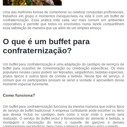
Uma das melhores formas de comemorar ou celebrar conquistas profissionais,
trabalhos em grupo e momentos inesquecíveis na vida é com um buffet de
confraternização. Essa prática está cada vez mais comum em ambientes
corporativos e permite que todos os envolvidos numa tarefa compartilhem
essa satisfação de maneira que vai além de um simples almoço.
O que é um buffet para
confraternização?
Um buffet para confraternização é uma adaptação do cardápio de serviços de
buffet para ocasiões de comemoração ou celebração específicas. Os mais
populares nesses casos podem ser feijoadas, salgadinhos, bebidas especiais,
pratos típicos e outros tipos de comida e bebida. Nesse tipo de serviço, é
comum que os participantes possam se servir a vontade e aproveitem desse
momento especial livremente.
Como funciona?
Um buffet para confraternização funciona da mesma maneira que outros tipos
de serviço de buffet tradicional. A empresa contratante pode escolher os itens
que deseja incluir no cardápio, bem como o local onde o evento será
realizado. O serviço de buffet inclui o fornecimento do alimento e bebida, a
montagem e decoração do local, o suporte de garçons e demais
colaboradores necessários, bem como a limpeza do espaço após o evento.