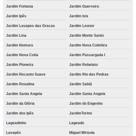
Jardim Fontana
Jardim Guerreiro
brunch corporativo Jardim do Engenho
Jardim Ipês
Jardim Isis
onde tem brunch para 50 pessoas Alphaville
Jardim Lavapes das Gracas
Jardim Leonor
brunch para eventos Portal da Primavera
Jardim Lina
Jardim Monte Santo
brunch para 30 pessoas orçamento Residencial Dez
Jardim Nomura
Jardim Nova Coimbra
brunch casamento orçamento Itaim Bibi
Jardim Nova Cotia
Jardim Passargada I
brunch sofisticado orçamento Parque Miguel Mirizola
Jardim Pioneira
Jardim Rebelato
brunch cafe da manha orçamento Residencial Cinco
Jardim Recanto Suave
Jardim Rio das Pedras
restaurante com brunch empresarial São Miguel
Jardim Rosalina
Jardim Sabiá
brunch simples orçamento Granja Viana
Jardim Santa Angela
Jardim Santa Angela
brunch para 30 pessoas preço Residencial Oito
Jardim da Glória
Jardim do Engenho
brunch para eventos preço Jardim Passargada I
Jardim dos Ipês
JardimTorino
restaurante com brunch para 30 pessoas Pinheiros
Lageadinho
Lageado
Lavapés
Miguel Mirizola
brunch casamento orçamento Pitas