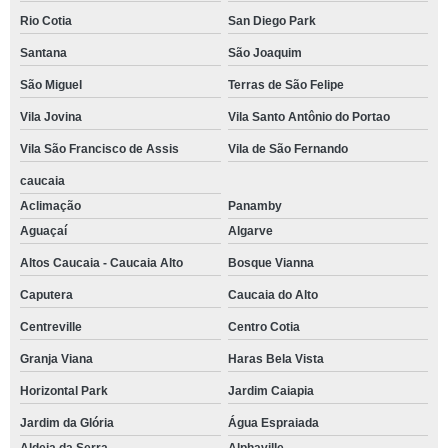
brunch cafe da manha Alphaville Residencial Dois
Rio Cotia
San Diego Park
brunch empresarial Boa Vista
Santana
São Joaquim
São Miguel
Terras de São Felipe
restaurante com brunch casamento Horizontal Park
Vila Jovina
Vila Santo Antônio do Portao
restaurante com brunch simples Votupoca
Vila São Francisco de Assis
Vila de São Fernando
brunch para casamento Cidade Monções
caucaia
restaurante com brunch empresarial Parque Miguel Mirizola
Aclimação
Panamby
brunch Ressaca
Aguaçaí
Algarve
onde tem brunch para eventos Petropolis
Altos Caucaia - Caucaia Alto
Bosque Vianna
brunch para 30 pessoas Jardim Santa Angela
Caputera
Caucaia do Alto
onde tem brunch casamento Parque Bahia
Centreville
Centro Cotia
onde tem brunch sofisticado Barueri
Granja Viana
Haras Bela Vista
Horizontal Park
Jardim Caiapia
onde tem brunch simples Tamboré
Jardim da Glória
Água Espraiada
brunch para casamento orçamento Pitas