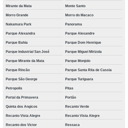
Mirante da Mata
Monte Santo
brunch preço Vargem Grande Paulista
Morro Grande
Morro do Macaco
onde tem brunch casamento Residencial Seis
Nakamura Park
Panorama
brunch cafe da manha preço Vila Santo Antônio do Portao
Parque Alexandra
Parque Alexandre
brunch simples Embu das Artes
Parque Bahia
Parque Dom Henrique
restaurante com brunch para casamento Jardim Leonor
Parque Industrial San José
Parque Miguel Mirizola
onde tem brunch Alphaville
Parque Mirante da Mata
Parque Monjolo
brunch empresarial orçamento Brooklin Paulista
Parque Rincão
Parque Santa Rita de Cassia
brunch simples orçamento Barueri
Parque São George
Parque Turiguara
onde tem brunch empresarial Jardim Paulista
Petropolis
Pitas
brunch casamento São Joaquim
Portal da Primavera
Portão
brunch cafe da manha Jardim Guerreiro
Quinta dos Angicos
Recanto Verde
brunch de casamento orçamento Residencial Sete
Recanto Vista Alegre
Recanto Vista Alegre
brunch preço JardimTorino
Recanto dos Victor
Ressaca