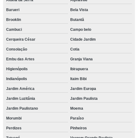
Aldeia da Serra
Alphaville
restaurante com brunch Parque Alexandra
Barueri
Bela Vista
brunch corporativo orçamento São Joaquim
Brooklin
Butantã
brunch para eventos Bela Vista
Cambuci
Campo belo
brunch sofisticado Arco-íris
Cerqueira César
Cidade Jardim
brunch para eventos orçamento Altos de Caucaia
Consolação
Cotia
brunch para 50 pessoas orçamento Jardim da Glória
Embu das Artes
Granja Viana
brunch para casamento Parque Santa Rita de Cassia
Higienópolis
Ibirapuera
brunch cafe da manha orçamento Itaim Bibi
Indianópolis
Itaim Bibi
brunch para 30 pessoas preço Morro Grande
Jardim América
Jardim Europa
brunch para casamento orçamento Alphaville Conde II
Jardim Luzitânia
Jardim Paulista
Jardim Paulistano
Moema
brunch casamento preço Granja Carolina
Morumbi
Paraíso
brunch empresarial preço Aclimação
Perdizes
Pinheiros
restaurante com brunch corporativo Portão