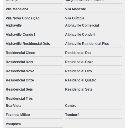
Tatuapé
Vargem Grande Paulista
onde tem brunch para 50 pessoas Cerqueira César
Vila Madalena
Vila Mascote
brunch de casamento preço Jardim Cláudio
Vila Nova Conceição
Vila Olímpia
brunch para 50 pessoas preço Jardim Cláudio
Alphaville
Alphaville Comercial
onde tem brunch de casamento Alphaville Comercial
Alphaville Conde I
Alphaville Conde II
onde tem brunch de casamento Embu das Artes
Alphaville Residencial Dois
Alphaville Residencial Plus
brunch corporativo orçamento Miguel Mirizola
Residencial Cinco
Residencial Dez
restaurante com brunch corporativo Votupoca
Residencial Dois
Residencial Doze
restaurante com brunch para 50 pessoas Vila Jovina
Residencial Nove
Residencial Oito
brunch cafe da manha preço Jardim do Engenho
Residencial Onze
Residencial Quatro
restaurante com brunch para eventos Jardim Rebelato
Residencial Seis
Residencial Sete
Residencial Três
restaurante com brunch sofisticado Vila São Francisco de Assis
Boa Vista
Centro
brunch sofisticado preço Lavapés
Fazenda Militar
Tamboré
brunch corporativo preço Centro
Votupoca