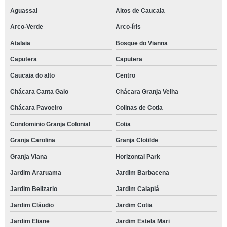
brunch para 50 pessoas orçamento Morro do Macaco
Aguassai
Altos de Caucaia
brunch para 50 pessoas Parque Bahia
Arco-Verde
Arco-íris
restaurante com brunch de casamento Parque Miguel Mirizola
Atalaia
Bosque do Vianna
brunch Jardim Santa Angela
Caputera
Caputera
restaurante com brunch para casamento Alphaville Comercial
Caucaia do alto
Centro
restaurante com brunch para 50 pessoas Tamboré
Chácara Canta Galo
Chácara Granja Velha
brunch de casamento Alphaville
Chácara Pavoeiro
Colinas de Cotia
brunch para eventos orçamento Chacara Moinho Velho
Condominio Granja Colonial
Cotia
brunch sofisticado preço Jardim Guerreiro
Granja Carolina
Granja Clotilde
brunch simples preço Vila Santo Antônio do Portao
Granja Viana
Horizontal Park
Jardim Araruama
Jardim Barbacena
brunch corporativo Vila Madalena
Jardim Belizario
Jardim Caiapiá
brunch casamento preço Cotia
Jardim Cláudio
Jardim Cotia
onde tem brunch corporativo Cotia
Jardim Eliane
Jardim Estela Mari
restaurante com brunch casamento Jardim Mediterrâneo